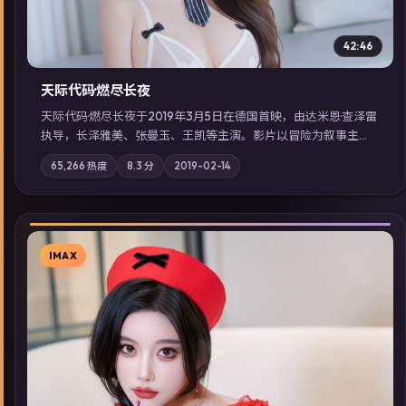
42:46
天际代码·燃尽长夜
天际代码·燃尽长夜于2019年3月5日在德国首映，由达米恩·查泽雷
执导，长泽雅美、张曼玉、王凯等主演。影片以冒险为叙事主
轴，记忆碎片重组后，主角发现自己从未活过“真实”的一天；摄
65,266
热度
8.3
分
2019-02-14
影与配乐强化地域气质；站内亦可通过「国产免费观看高清电视
剧在线看」延展检索同类型高分佳作，畅享高清在线追剧体验。
IMAX
▶