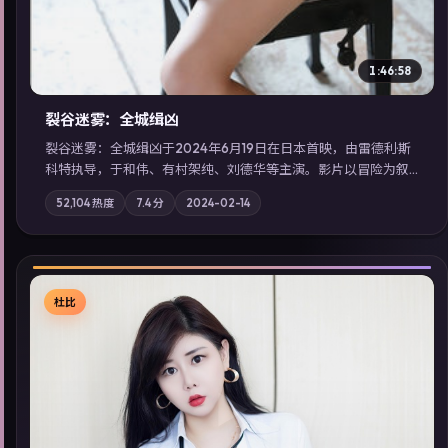
1:46:58
裂谷迷雾：全城缉凶
裂谷迷雾：全城缉凶于2024年6月19日在日本首映，由雷德利·斯
科特执导，于和伟、有村架纯、刘德华等主演。影片以冒险为叙
事主轴，城市霓虹背后，有人用规则改写命运；摄影与配乐强化
52,104
热度
7.4
分
2024-02-14
地域气质；站内亦可通过「国产免费观看高清电视剧在线看」延
展检索同类型高分佳作，畅享高清在线追剧体验。
杜比
▶