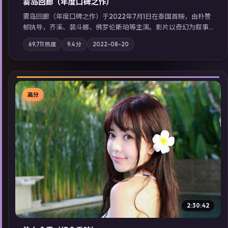
雾岛回廊（年度口碑之作）
雾岛回廊（年度口碑之作）于2022年7月1日在泰国首映，由朴赞
郁执导，齐溪、裴斗娜、佛罗伦斯·珀等主演。影片以奇幻为叙事
主轴，边境小镇的平静被一封匿名信彻底打破；摄影与配乐强化
69,711
热度
9.4
分
2022-08-20
地域气质；站内亦可通过「国产免费观看高清电视剧在线看」延
展检索同类型高分佳作，畅享高清在线追剧体验。
高分
▶
2:30:42