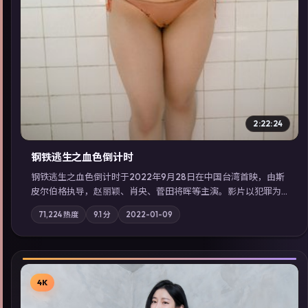
2:22:24
钢铁逃生之血色倒计时
钢铁逃生之血色倒计时于2022年9月28日在中国台湾首映，由斯
皮尔伯格执导，赵丽颖、肖央、菅田将晖等主演。影片以犯罪为
叙事主轴，失踪人口档案牵出跨国灰色产业链；摄影与配乐强化
71,224
热度
9.1
分
2022-01-09
地域气质；站内亦可通过「国产免费观看高清电视剧在线看」延
展检索同类型高分佳作，畅享高清在线追剧体验。
4K