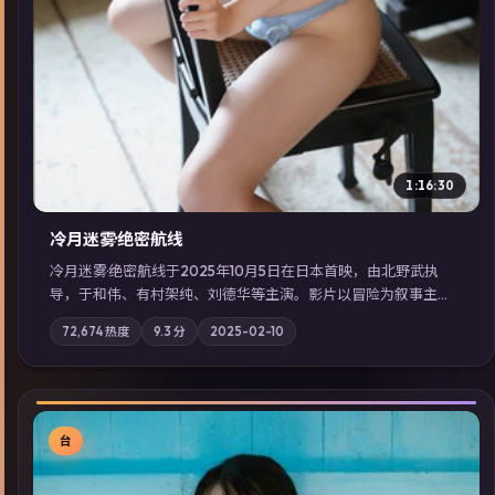
1:16:30
冷月迷雾·绝密航线
冷月迷雾·绝密航线于2025年10月5日在日本首映，由北野武执
导，于和伟、有村架纯、刘德华等主演。影片以冒险为叙事主
轴，记忆碎片重组后，主角发现自己从未活过“真实”的一天；摄
72,674
热度
9.3
分
2025-02-10
影与配乐强化地域气质；站内亦可通过「国产免费观看高清电视
剧在线看」延展检索同类型高分佳作，畅享高清在线追剧体验。
台