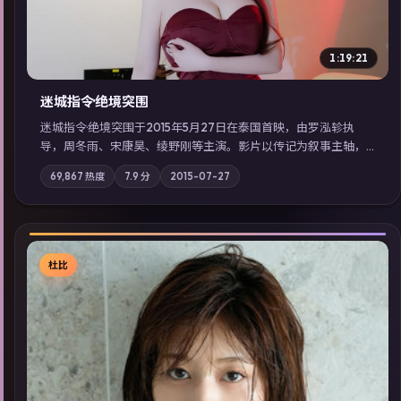
1:19:21
迷城指令·绝境突围
迷城指令·绝境突围于2015年5月27日在泰国首映，由罗泓轸执
导，周冬雨、宋康昊、绫野刚等主演。影片以传记为叙事主轴，
记忆碎片重组后，主角发现自己从未活过“真实”的一天；摄影与
69,867
热度
7.9
分
2015-07-27
配乐强化地域气质；站内亦可通过「国产免费观看高清电视剧在
线看」延展检索同类型高分佳作，畅享高清在线追剧体验。
杜比