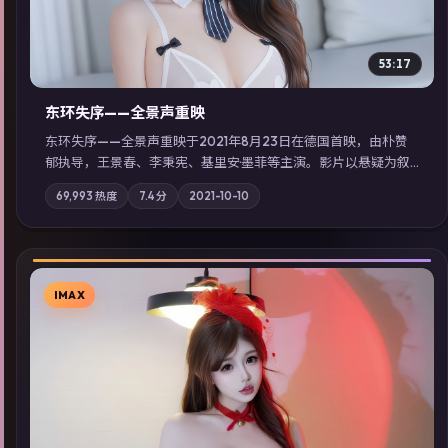
53:17
东环失序——全景声重映
东环失序——全景声重映于2021年8月23日在德国首映，由朴赞
郁执导，王景春、李秉宪、基里安·墨菲等主演。影片以悬疑为叙
事主轴，科技与人性的边界在实验事故后逐渐模糊；摄影与配乐
69,993
热度
7.4
分
2021-10-10
强化地域气质；站内亦可通过「国产免费观看高清电视剧在线
看」延展检索同类型高分佳作，畅享高清在线追剧体验。
IMAX
▶