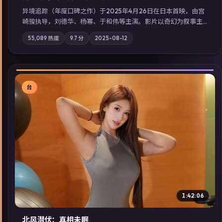
异境追踪（年度口碑之作）于2025年4月26日在日本首映，由宫
崎骏执导，刘德华、杨幂、于和伟等主演。影片以奇幻为叙事主
轴，旧案重提，真相与谎言在同一条时间线上交锋；摄影与配乐
55,089
热度
9.7
分
2025-08-12
强化地域气质；站内亦可通过「国产免费观看高清电视剧在线
看」延展检索同类型高分佳作，畅享高清在线追剧体验。
台
▶
1:42:06
北风潜伏：真相未眠