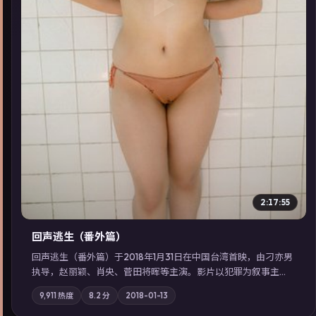
▶
2:17:55
回声逃生（番外篇）
回声逃生（番外篇）于2018年1月31日在中国台湾首映，由刁亦男
执导，赵丽颖、肖央、菅田将晖等主演。影片以犯罪为叙事主
轴，旧案重提，真相与谎言在同一条时间线上交锋；摄影与配乐
9,911
热度
8.2
分
2018-01-13
强化地域气质；站内亦可通过「国产免费观看高清电视剧在线