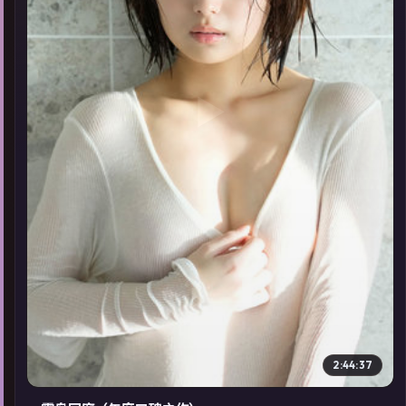
▶
2:44:37