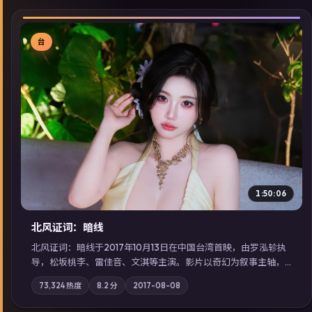
台
▶
1:50:06
北风证词：暗线
北风证词：暗线于2017年10月13日在中国台湾首映，由罗泓轸执
导，松坂桃李、雷佳音、文淇等主演。影片以奇幻为叙事主轴，
旧案重提，真相与谎言在同一条时间线上交锋；摄影与配乐强化
73,324
热度
8.2
分
2017-08-08
地域气质；站内亦可通过「国产免费观看高清电视剧在线看」延
展检索同类型高分佳作，畅享高清在线追剧体验。