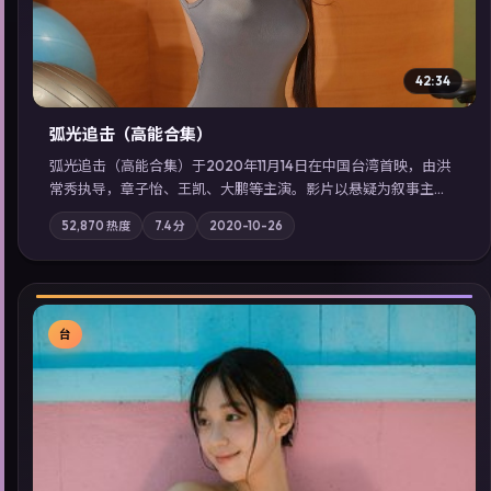
42:34
弧光追击（高能合集）
弧光追击（高能合集）于2020年11月14日在中国台湾首映，由洪
常秀执导，章子怡、王凯、大鹏等主演。影片以悬疑为叙事主
轴，科技与人性的边界在实验事故后逐渐模糊；摄影与配乐强化
52,870
热度
7.4
分
2020-10-26
地域气质；站内亦可通过「国产免费观看高清电视剧在线看」延
展检索同类型高分佳作，畅享高清在线追剧体验。
台