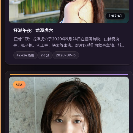
1:07:41
狂潮午夜：龙潭虎穴
狂潮午夜：龙潭虎穴于2020年9月24日在德国首映，由徐克执
导，张子枫、河正宇、瑛太等主演。影片以动作为叙事主轴，城
市霓虹背后，有人用规则改写命运；摄影与配乐强化地域气质；
42,424
热度
9.6
分
2020-09-13
站内亦可通过「国产免费观看高清电视剧在线看」延展检索同类
型高分佳作，畅享高清在线追剧体验。
杜比