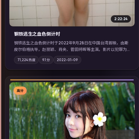
2:22:24
钢铁逃生之血色倒计时
钢铁逃生之血色倒计时于2022年9月28日在中国台湾首映，由斯
皮尔伯格执导，赵丽颖、肖央、菅田将晖等主演。影片以犯罪为
叙事主轴，失踪人口档案牵出跨国灰色产业链；摄影与配乐强化
71,224
热度
9.1
分
2022-01-09
地域气质；站内亦可通过「国产免费观看高清电视剧在线看」延
展检索同类型高分佳作，畅享高清在线追剧体验。
高分
▶