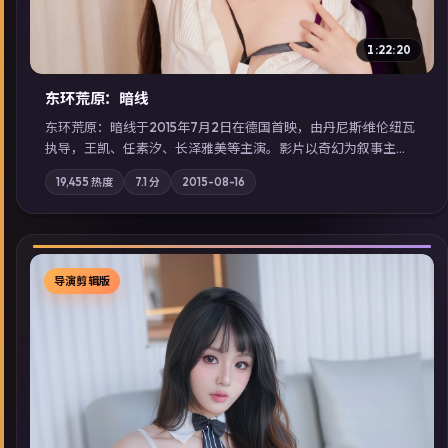
1:22:20
东环荒原：暗线
东环荒原：暗线于2015年7月2日在德国首映，由丹尼斯·维伦纽瓦
执导，王凯、任素汐、长泽雅美等主演。影片以奇幻为叙事主
轴，边境小镇的平静被一封匿名信彻底打破；摄影与配乐强化地
19,455
热度
7.1
分
2015-08-16
域气质；站内亦可通过「国产免费观看高清电视剧在线看」延展
检索同类型高分佳作，畅享高清在线追剧体验。
导演剪辑版
▶