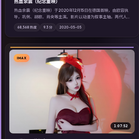
热血余震（纪念重映）
热血余震（纪念重映）于2020年12月15日在德国首映，由欧容执
导，巩俐、胡歌、肖央等主演。影片以动漫为叙事主轴，两代人
的执念在暴风雨夜正面相撞；摄影与配乐强化地域气质；站内亦
68,568
热度
9.3
分
2020-05-05
可通过「国产免费观看高清电视剧在线看」延展检索同类型高分
佳作，畅享高清在线追剧体验。
IMAX
▶
1:07:52