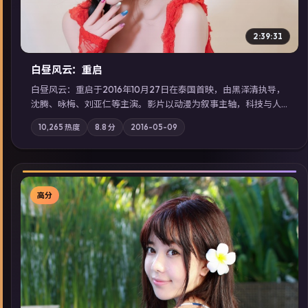
2:39:31
白昼风云：重启
白昼风云：重启于2016年10月27日在泰国首映，由黑泽清执导，
沈腾、咏梅、刘亚仁等主演。影片以动漫为叙事主轴，科技与人
性的边界在实验事故后逐渐模糊；摄影与配乐强化地域气质；站
10,265
热度
8.8
分
2016-05-09
内亦可通过「国产免费观看高清电视剧在线看」延展检索同类型
高分佳作，畅享高清在线追剧体验。
高分
▶