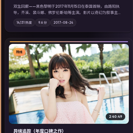
双生回廊——黑色黎明于2017年11月15日在泰国首映，由路阳执
导，齐溪、裴斗娜、佛罗伦斯·珀等主演。影片以奇幻为叙事主
轴，旧案重提，真相与谎言在同一条时间线上交锋；摄影与配乐
14,131
热度
9.6
分
2017-08-24
强化地域气质；站内亦可通过「国产免费观看高清电视剧在线
看」延展检索同类型高分佳作，畅享高清在线追剧体验。
院线
▶
2:40:49
异境追踪（年度口碑之作）