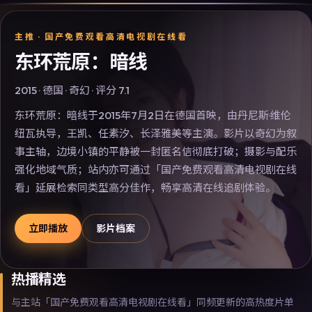
主推 ·
国产免费观看高清电视剧在线看
东环荒原：暗线
2015
·
德国
·
奇幻
· 评分
7.1
东环荒原：暗线于2015年7月2日在德国首映，由丹尼斯·维伦
纽瓦执导，王凯、任素汐、长泽雅美等主演。影片以奇幻为叙
事主轴，边境小镇的平静被一封匿名信彻底打破；摄影与配乐
强化地域气质；站内亦可通过「国产免费观看高清电视剧在线
看」延展检索同类型高分佳作，畅享高清在线追剧体验。
立即播放
影片档案
热播精选
与主站「国产免费观看高清电视剧在线看」同频更新的高热度片单