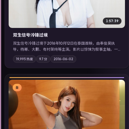
1:57:39
双生信号·冷锋过境
双生信号·冷锋过境于2016年10月12日在泰国首映，由奉俊昊执
导，杨幂、大鹏、有村架纯等主演。影片以惊悚为叙事主轴，一
场意外将众人卷入不可撤回的连锁反应；摄影与配乐强化地域气
19,995
热度
9.7
分
2016-06-02
质；站内亦可通过「国产免费观看高清电视剧在线看」延展检索
同类型高分佳作，畅享高清在线追剧体验。
台
▶