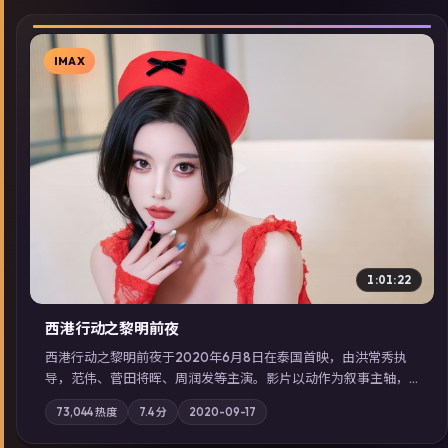
IMAX
▶
1:01:22
西港行动之黎明前夜
西港行动之黎明前夜于2020年6月8日在泰国首映，由洪常秀执
导，范伟、菅田将晖、周润发等主演。影片以动作为叙事主轴，
亲情与职责必须在倒计时结束前做出抉择；摄影与配乐强化地域
73,044
热度
7.4
分
2020-09-17
气质；站内亦可通过「国产免费观看高清电视剧在线看」延展检
索同类型高分佳作，畅享高清在线追剧体验。