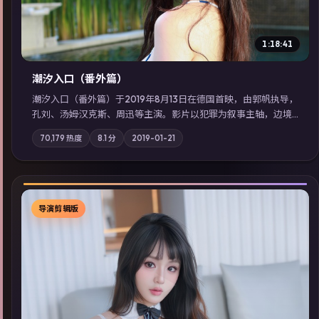
1:18:41
潮汐入口（番外篇）
潮汐入口（番外篇）于2019年8月13日在德国首映，由郭帆执导，
孔刘、汤姆·汉克斯、周迅等主演。影片以犯罪为叙事主轴，边境
小镇的平静被一封匿名信彻底打破；摄影与配乐强化地域气质；
70,179
热度
8.1
分
2019-01-21
站内亦可通过「国产免费观看高清电视剧在线看」延展检索同类
型高分佳作，畅享高清在线追剧体验。
导演剪辑版
▶