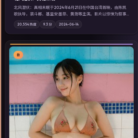
北风潜伏：真相未眠于2024年6月21日在中国台湾首映，由陈凯
歌执导，裴斗娜、基里安·墨菲、黄渤等主演。影片以惊悚为叙事
主轴，失踪人口档案牵出跨国灰色产业链；摄影与配乐强化地域
20,554
热度
9.3
分
2024-06-14
气质；站内亦可通过「国产免费观看高清电视剧在线看」延展检
索同类型高分佳作，畅享高清在线追剧体验。
台