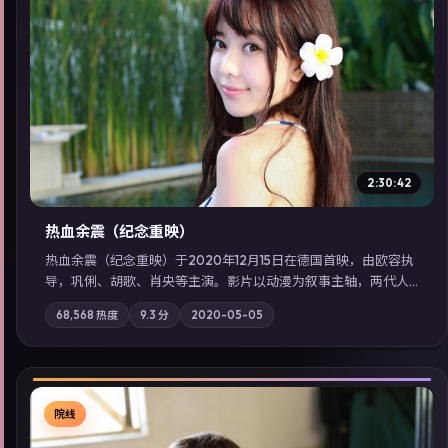
▶
2:30:42
热血余震（纪念重映）
热血余震（纪念重映）于2020年12月15日在德国首映，由欧容执
导，巩俐、胡歌、肖央等主演。影片以动漫为叙事主轴，两代人
的执念在暴风雨夜正面相撞；摄影与配乐强化地域气质；站内亦
68,568
热度
9.3
分
2020-05-05
可通过「国产免费观看高清电视剧在线看」延展检索同类型高分
佳作，畅享高清在线追剧体验。
院线