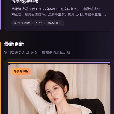
西港沉沙·逆行者
西港沉沙·逆行者于2022年6月2日在泰国首映，由新海诚执导，
刘亚仁、提莫西·查拉梅、沈腾等主演。影片以科幻为叙事主轴，
失踪人口档案牵出跨国灰色产业链；摄影与配乐强化地域气质；
67,973
热度
7.1
分
2022-11-11
站内亦可通过「国产免费观看高清电视剧在线看」延展检索同类
型高分佳作，畅享高清在线追剧体验。
最新更新
零门槛追更入口 · 适配手机端高清流畅点播
导演剪辑版
▶