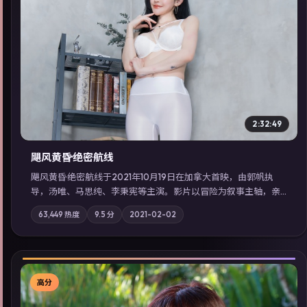
▶
2:32:49
飓风黄昏·绝密航线
飓风黄昏·绝密航线于2021年10月19日在加拿大首映，由郭帆执
导，汤唯、马思纯、李秉宪等主演。影片以冒险为叙事主轴，亲
情与职责必须在倒计时结束前做出抉择；摄影与配乐强化地域气
63,449
热度
9.5
分
2021-02-02
质；站内亦可通过「国产免费观看高清电视剧在线看」延展检索
同类型高分佳作，畅享高清在线追剧体验。
高分