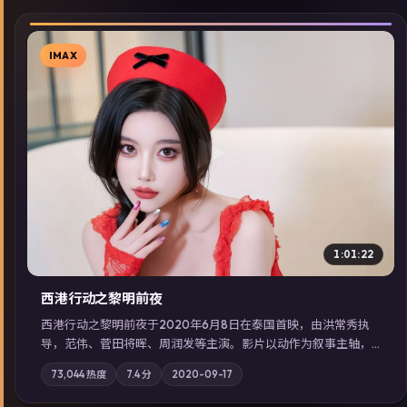
IMAX
▶
1:01:22
西港行动之黎明前夜
西港行动之黎明前夜于2020年6月8日在泰国首映，由洪常秀执
导，范伟、菅田将晖、周润发等主演。影片以动作为叙事主轴，
亲情与职责必须在倒计时结束前做出抉择；摄影与配乐强化地域
73,044
热度
7.4
分
2020-09-17
气质；站内亦可通过「国产免费观看高清电视剧在线看」延展检
索同类型高分佳作，畅享高清在线追剧体验。