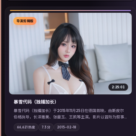
导演剪辑版
▶
2:25:01
暴雪代码（独播加长）
暴雪代码（独播加长）于2015年11月25日在德国首映，由斯皮尔
伯格执导，长泽雅美、张曼玉、王凯等主演。影片以冒险为叙事
主轴，亲情与职责必须在倒计时结束前做出抉择；摄影与配乐强
66,621
热度
7.3
分
2015-02-18
化地域气质；站内亦可通过「国产免费观看高清电视剧在线看」