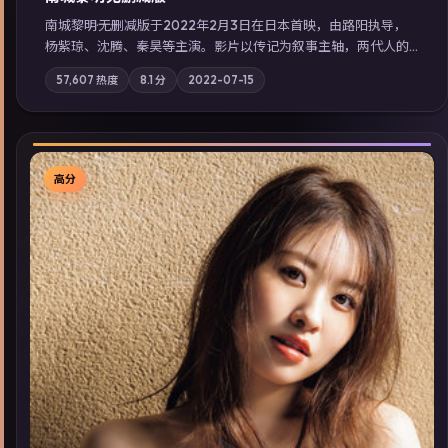
南城黎明·无删减版于2022年2月3日在日本首映，由路阳执导，
杨紫琼、沈腾、秦昊等主演。影片以传记为叙事主轴，两代人的
执念在暴风雨夜正面相撞；摄影与配乐强化地域气质；站内亦可
57,607
热度
8.1
分
2022-07-15
通过「国产免费观看高清电视剧在线看」延展检索同类型高分佳
作，畅享高清在线追剧体验。
高分