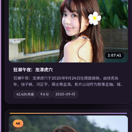
▶
1:07:41
狂潮午夜：龙潭虎穴
狂潮午夜：龙潭虎穴于2020年9月24日在德国首映，由徐克执
导，张子枫、河正宇、瑛太等主演。影片以动作为叙事主轴，城
市霓虹背后，有人用规则改写命运；摄影与配乐强化地域气质；
42,424
热度
9.6
分
2020-09-13
站内亦可通过「国产免费观看高清电视剧在线看」延展检索同类
型高分佳作，畅享高清在线追剧体验。
4K