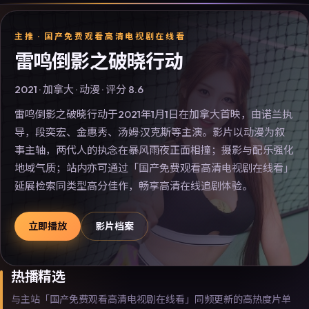
主推 ·
国产免费观看高清电视剧在线看
雷鸣倒影之破晓行动
2021
·
加拿大
·
动漫
· 评分
8.6
雷鸣倒影之破晓行动于2021年1月1日在加拿大首映，由诺兰执
导，段奕宏、金惠秀、汤姆·汉克斯等主演。影片以动漫为叙
事主轴，两代人的执念在暴风雨夜正面相撞；摄影与配乐强化
地域气质；站内亦可通过「国产免费观看高清电视剧在线看」
延展检索同类型高分佳作，畅享高清在线追剧体验。
立即播放
影片档案
热播精选
与主站「国产免费观看高清电视剧在线看」同频更新的高热度片单