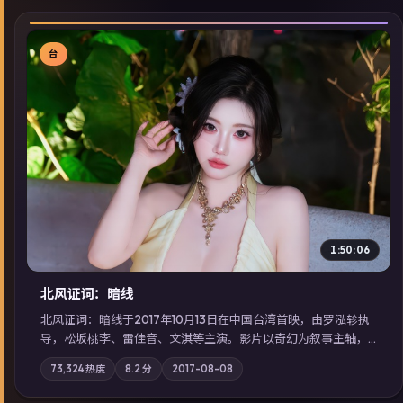
台
▶
1:50:06
北风证词：暗线
北风证词：暗线于2017年10月13日在中国台湾首映，由罗泓轸执
导，松坂桃李、雷佳音、文淇等主演。影片以奇幻为叙事主轴，
旧案重提，真相与谎言在同一条时间线上交锋；摄影与配乐强化
73,324
热度
8.2
分
2017-08-08
地域气质；站内亦可通过「国产免费观看高清电视剧在线看」延
展检索同类型高分佳作，畅享高清在线追剧体验。