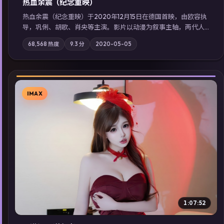
热血余震（纪念重映）
热血余震（纪念重映）于2020年12月15日在德国首映，由欧容执
导，巩俐、胡歌、肖央等主演。影片以动漫为叙事主轴，两代人
的执念在暴风雨夜正面相撞；摄影与配乐强化地域气质；站内亦
68,568
热度
9.3
分
2020-05-05
可通过「国产免费观看高清电视剧在线看」延展检索同类型高分
佳作，畅享高清在线追剧体验。
IMAX
▶
1:07:52