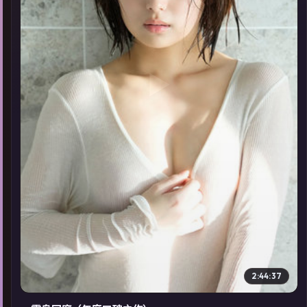
▶
2:44:37