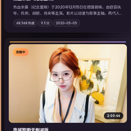
热血余震（纪念重映）于2020年12月15日在德国首映，由欧容执
导，巩俐、胡歌、肖央等主演。影片以动漫为叙事主轴，两代人
的执念在暴风雨夜正面相撞；摄影与配乐强化地域气质；站内亦
68,568
热度
9.3
分
2020-05-05
可通过「国产免费观看高清电视剧在线看」延展检索同类型高分
佳作，畅享高清在线追剧体验。
连载中
▶
2:00:44
南城黎明·无删减版