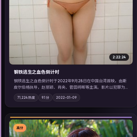
2:22:24
钢铁逃生之血色倒计时
钢铁逃生之血色倒计时于2022年9月28日在中国台湾首映，由斯
皮尔伯格执导，赵丽颖、肖央、菅田将晖等主演。影片以犯罪为
叙事主轴，失踪人口档案牵出跨国灰色产业链；摄影与配乐强化
71,224
热度
9.1
分
2022-01-09
地域气质；站内亦可通过「国产免费观看高清电视剧在线看」延
展检索同类型高分佳作，畅享高清在线追剧体验。
高分