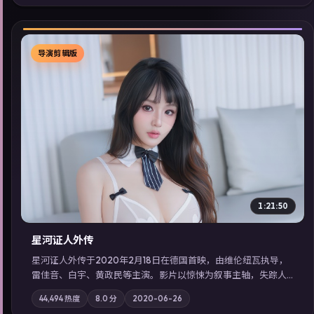
型高分佳作，畅享高清在线追剧体验。
导演剪辑版
▶
1:21:50
星河证人外传
星河证人外传于2020年2月18日在德国首映，由维伦纽瓦执导，
雷佳音、白宇、黄政民等主演。影片以惊悚为叙事主轴，失踪人
口档案牵出跨国灰色产业链；摄影与配乐强化地域气质；站内亦
44,494
热度
8.0
分
2020-06-26
可通过「国产免费观看高清电视剧在线看」延展检索同类型高分