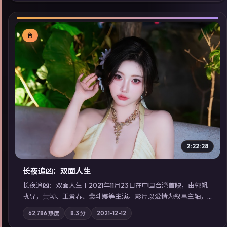
延展检索同类型高分佳作，畅享高清在线追剧体验。
台
▶
2:22:28
长夜追凶：双面人生
长夜追凶：双面人生于2021年11月23日在中国台湾首映，由郭帆
执导，黄渤、王景春、裴斗娜等主演。影片以爱情为叙事主轴，
科技与人性的边界在实验事故后逐渐模糊；摄影与配乐强化地域
62,786
热度
8.3
分
2021-12-12
气质；站内亦可通过「国产免费观看高清电视剧在线看」延展检