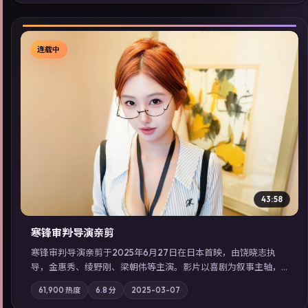
索同类型高分佳作，畅享高清在线追剧体验。
连载中
▶
43:58
寒锋审判·导演亲剪
寒锋审判·导演亲剪于2025年6月27日在日本首映，由饶晓志执
导，金惠秀、绫野刚、梁朝伟等主演。影片以喜剧为叙事主轴，
一次普通通勤演变成全城关注的生死营救；摄影与配乐强化地域
61,900
热度
6.8
分
2025-03-07
气质；站内亦可通过「国产免费观看高清电视剧在线看」延展检