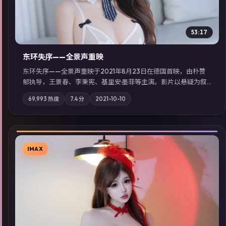
53:17
东环失序——全景声重映
东环失序——全景声重映于2021年8月23日在德国首映，由朴赞
郁执导，王景春、李秉宪、基里安·墨菲等主演。影片以悬疑为叙
事主轴，科技与人性的边界在实验事故后逐渐模糊；摄影与配乐
69,993
热度
7.4
分
2021-10-10
强化地域气质；站内亦可通过「国产免费观看高清电视剧在线
看」延展检索同类型高分佳作，畅享高清在线追剧体验。
IMAX
▶