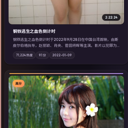
2:22:24
钢铁逃生之血色倒计时
钢铁逃生之血色倒计时于2022年9月28日在中国台湾首映，由斯
皮尔伯格执导，赵丽颖、肖央、菅田将晖等主演。影片以犯罪为
叙事主轴，失踪人口档案牵出跨国灰色产业链；摄影与配乐强化
71,224
热度
9.1
分
2022-01-09
地域气质；站内亦可通过「国产免费观看高清电视剧在线看」延
展检索同类型高分佳作，畅享高清在线追剧体验。
高分
▶