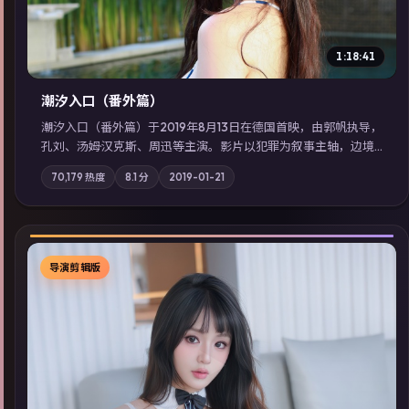
1:18:41
潮汐入口（番外篇）
潮汐入口（番外篇）于2019年8月13日在德国首映，由郭帆执导，
孔刘、汤姆·汉克斯、周迅等主演。影片以犯罪为叙事主轴，边境
小镇的平静被一封匿名信彻底打破；摄影与配乐强化地域气质；
70,179
热度
8.1
分
2019-01-21
站内亦可通过「国产免费观看高清电视剧在线看」延展检索同类
型高分佳作，畅享高清在线追剧体验。
导演剪辑版
▶