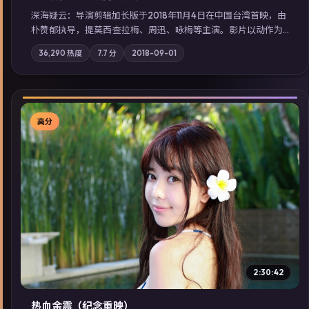
深海疑云：导演剪辑加长版于2018年11月4日在中国台湾首映，由
朴赞郁执导，提莫西·查拉梅、周迅、咏梅等主演。影片以动作为
叙事主轴，亲情与职责必须在倒计时结束前做出抉择；摄影与配
36,290
热度
7.7
分
2018-09-01
乐强化地域气质；站内亦可通过「国产免费观看高清电视剧在线
看」延展检索同类型高分佳作，畅享高清在线追剧体验。
高分
▶
2:30:42
热血余震（纪念重映）