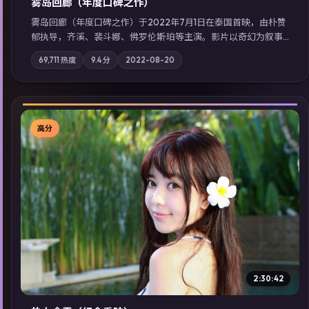
雾岛回廊（年度口碑之作）
雾岛回廊（年度口碑之作）于2022年7月1日在泰国首映，由朴赞
郁执导，齐溪、裴斗娜、佛罗伦斯·珀等主演。影片以奇幻为叙事
主轴，边境小镇的平静被一封匿名信彻底打破；摄影与配乐强化
69,711
热度
9.4
分
2022-08-20
地域气质；站内亦可通过「国产免费观看高清电视剧在线看」延
展检索同类型高分佳作，畅享高清在线追剧体验。
高分
▶
2:30:42