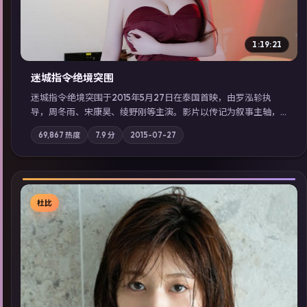
1:19:21
迷城指令·绝境突围
迷城指令·绝境突围于2015年5月27日在泰国首映，由罗泓轸执
导，周冬雨、宋康昊、绫野刚等主演。影片以传记为叙事主轴，
记忆碎片重组后，主角发现自己从未活过“真实”的一天；摄影与
69,867
热度
7.9
分
2015-07-27
配乐强化地域气质；站内亦可通过「国产免费观看高清电视剧在
线看」延展检索同类型高分佳作，畅享高清在线追剧体验。
杜比