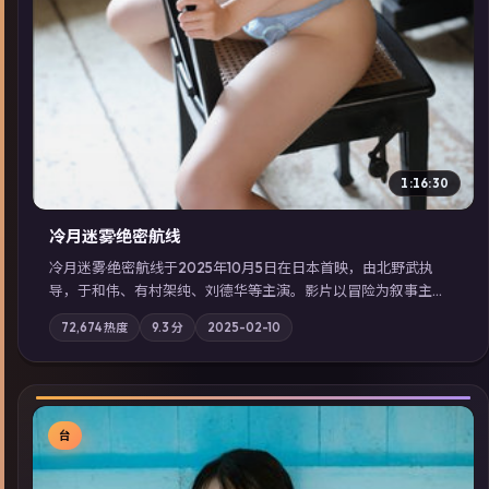
1:16:30
冷月迷雾·绝密航线
冷月迷雾·绝密航线于2025年10月5日在日本首映，由北野武执
导，于和伟、有村架纯、刘德华等主演。影片以冒险为叙事主
轴，记忆碎片重组后，主角发现自己从未活过“真实”的一天；摄
72,674
热度
9.3
分
2025-02-10
影与配乐强化地域气质；站内亦可通过「国产免费观看高清电视
剧在线看」延展检索同类型高分佳作，畅享高清在线追剧体验。
台