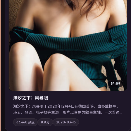
▶
54:09
潮汐之下：风暴眼
潮汐之下：风暴眼于2020年12月4日在德国首映，由多兰执导，
瑛太、张译、张子枫等主演。影片以喜剧为叙事主轴，一次普通
通勤演变成全城关注的生死营救；摄影与配乐强化地域气质；站
63,460
热度
8.8
分
2020-03-15
内亦可通过「国产免费观看高清电视剧在线看」延展检索同类型
高分佳作，畅享高清在线追剧体验。