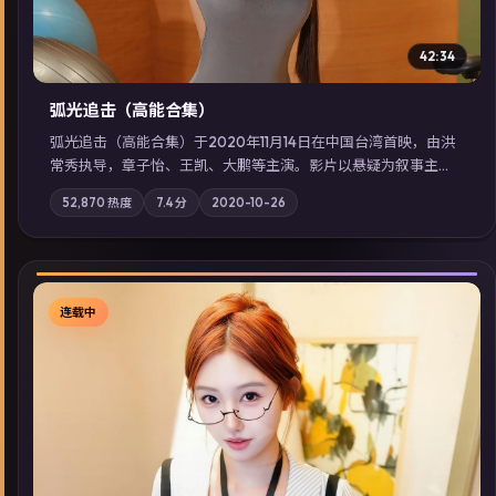
42:34
弧光追击（高能合集）
弧光追击（高能合集）于2020年11月14日在中国台湾首映，由洪
常秀执导，章子怡、王凯、大鹏等主演。影片以悬疑为叙事主
轴，科技与人性的边界在实验事故后逐渐模糊；摄影与配乐强化
52,870
热度
7.4
分
2020-10-26
地域气质；站内亦可通过「国产免费观看高清电视剧在线看」延
展检索同类型高分佳作，畅享高清在线追剧体验。
连载中
▶