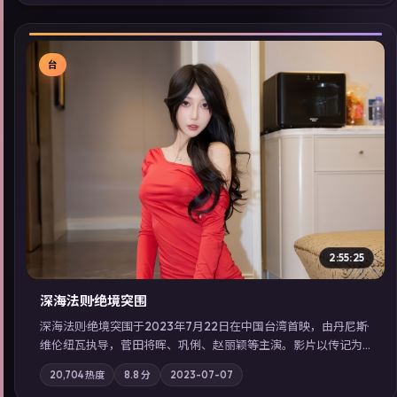
索同类型高分佳作，畅享高清在线追剧体验。
台
▶
2:55:25
深海法则·绝境突围
深海法则·绝境突围于2023年7月22日在中国台湾首映，由丹尼斯·
维伦纽瓦执导，菅田将晖、巩俐、赵丽颖等主演。影片以传记为
叙事主轴，两代人的执念在暴风雨夜正面相撞；摄影与配乐强化
20,704
热度
8.8
分
2023-07-07
地域气质；站内亦可通过「国产免费观看高清电视剧在线看」延