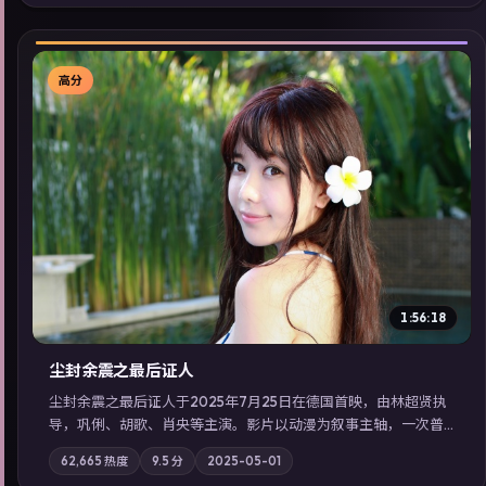
展检索同类型高分佳作，畅享高清在线追剧体验。
高分
▶
1:56:18
尘封余震之最后证人
尘封余震之最后证人于2025年7月25日在德国首映，由林超贤执
导，巩俐、胡歌、肖央等主演。影片以动漫为叙事主轴，一次普
通通勤演变成全城关注的生死营救；摄影与配乐强化地域气质；
62,665
热度
9.5
分
2025-05-01
站内亦可通过「国产免费观看高清电视剧在线看」延展检索同类