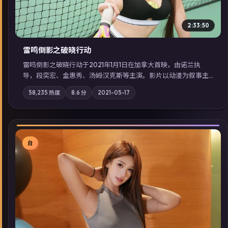
2:33:50
雷鸣倒影之破晓行动
雷鸣倒影之破晓行动于2021年1月1日在加拿大首映，由诺兰执
导，段奕宏、金惠秀、汤姆·汉克斯等主演。影片以动漫为叙事主
轴，两代人的执念在暴风雨夜正面相撞；摄影与配乐强化地域气
58,235
热度
8.6
分
2021-05-17
质；站内亦可通过「国产免费观看高清电视剧在线看」延展检索
同类型高分佳作，畅享高清在线追剧体验。
台
▶