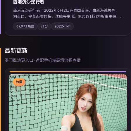
西港沉沙·逆行者
西港沉沙·逆行者于2022年6月2日在泰国首映，由新海诚执导，
刘亚仁、提莫西·查拉梅、沈腾等主演。影片以科幻为叙事主轴，
失踪人口档案牵出跨国灰色产业链；摄影与配乐强化地域气质；
67,973
热度
7.1
分
2022-11-11
站内亦可通过「国产免费观看高清电视剧在线看」延展检索同类
型高分佳作，畅享高清在线追剧体验。
最新更新
零门槛追更入口 · 适配手机端高清流畅点播
独播
▶