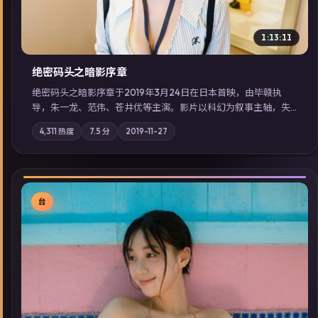
1:13:11
绝密码头之暗影序章
绝密码头之暗影序章于2019年3月24日在日本首映，由毕赣执
导，朱一龙、范伟、苍井优等主演。影片以科幻为叙事主轴，失
踪人口档案牵出跨国灰色产业链；摄影与配乐强化地域气质；站
4,311
热度
7.5
分
2019-11-27
内亦可通过「国产免费观看高清电视剧在线看」延展检索同类型
高分佳作，畅享高清在线追剧体验。
台