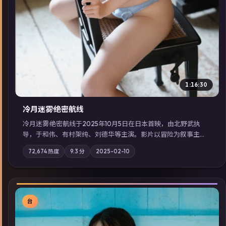
1:16:30
冷月迷雾·绝密航线
冷月迷雾·绝密航线于2025年10月5日在日本首映，由北野武执
导，于和伟、有村架纯、刘德华等主演。影片以冒险为叙事主
轴，记忆碎片重组后，主角发现自己从未活过“真实”的一天；摄
72,674
热度
9.3
分
2025-02-10
影与配乐强化地域气质；站内亦可通过「国产免费观看高清电视
剧在线看」延展检索同类型高分佳作，畅享高清在线追剧体验。
台