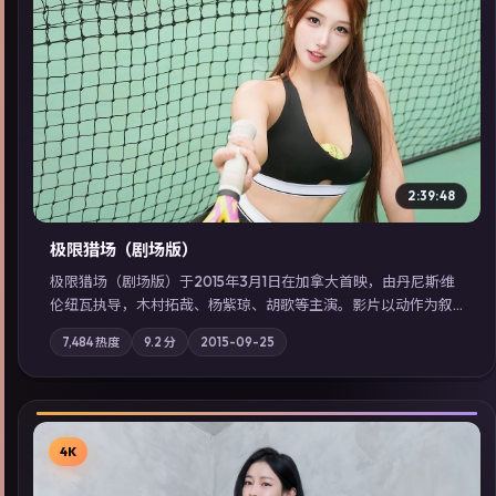
▶
2:39:48
极限猎场（剧场版）
极限猎场（剧场版）于2015年3月1日在加拿大首映，由丹尼斯·维
伦纽瓦执导，木村拓哉、杨紫琼、胡歌等主演。影片以动作为叙
事主轴，城市霓虹背后，有人用规则改写命运；摄影与配乐强化
7,484
热度
9.2
分
2015-09-25
地域气质；站内亦可通过「国产免费观看高清电视剧在线看」延
展检索同类型高分佳作，畅享高清在线追剧体验。
4K