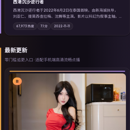
西港沉沙·逆行者
西港沉沙·逆行者于2022年6月2日在泰国首映，由新海诚执导，
刘亚仁、提莫西·查拉梅、沈腾等主演。影片以科幻为叙事主轴，
失踪人口档案牵出跨国灰色产业链；摄影与配乐强化地域气质；
67,973
热度
7.1
分
2022-11-11
站内亦可通过「国产免费观看高清电视剧在线看」延展检索同类
型高分佳作，畅享高清在线追剧体验。
最新更新
零门槛追更入口 · 适配手机端高清流畅点播
台
▶