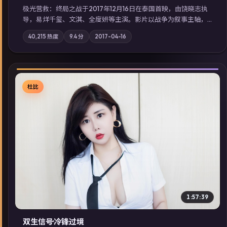
极光营救：终局之战于2017年12月16日在泰国首映，由饶晓志执
导，易烊千玺、文淇、全度妍等主演。影片以战争为叙事主轴，
一场意外将众人卷入不可撤回的连锁反应；摄影与配乐强化地域
40,215
热度
9.4
分
2017-04-16
气质；站内亦可通过「国产免费观看高清电视剧在线看」延展检
索同类型高分佳作，畅享高清在线追剧体验。
杜比
▶
1:57:39
双生信号·冷锋过境