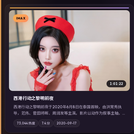
IMAX
▶
1:01:22
西港行动之黎明前夜
西港行动之黎明前夜于2020年6月8日在泰国首映，由洪常秀执
导，范伟、菅田将晖、周润发等主演。影片以动作为叙事主轴，
亲情与职责必须在倒计时结束前做出抉择；摄影与配乐强化地域
73,044
热度
7.4
分
2020-09-17
气质；站内亦可通过「国产免费观看高清电视剧在线看」延展检
索同类型高分佳作，畅享高清在线追剧体验。