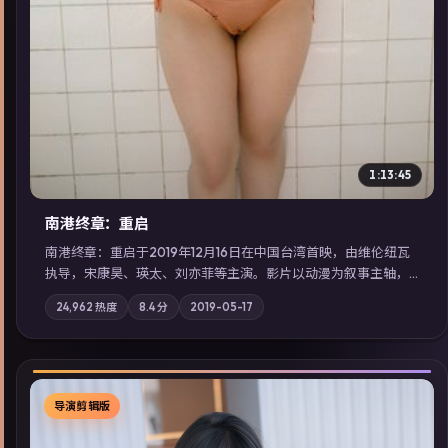
1:13:45
南港终章：重启
南港终章：重启于2019年12月16日在中国台湾首映，由维伦纽瓦
执导，宋康昊、瑛太、刘亦菲等主演。影片以动漫为叙事主轴，
一次普通通勤演变成全城关注的生死营救；摄影与配乐强化地域
24,962
热度
8.4
分
2019-05-17
气质；站内亦可通过「国产免费观看高清电视剧在线看」延展检
索同类型高分佳作，畅享高清在线追剧体验。
导演剪辑版