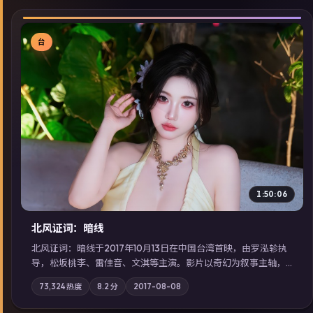
台
▶
1:50:06
北风证词：暗线
北风证词：暗线于2017年10月13日在中国台湾首映，由罗泓轸执
导，松坂桃李、雷佳音、文淇等主演。影片以奇幻为叙事主轴，
旧案重提，真相与谎言在同一条时间线上交锋；摄影与配乐强化
73,324
热度
8.2
分
2017-08-08
地域气质；站内亦可通过「国产免费观看高清电视剧在线看」延
展检索同类型高分佳作，畅享高清在线追剧体验。