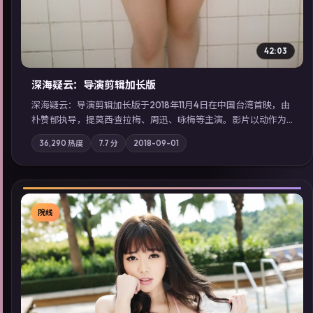
42:03
深海疑云：导演剪辑加长版
深海疑云：导演剪辑加长版于2018年11月4日在中国台湾首映，由
朴赞郁执导，提莫西·查拉梅、周迅、咏梅等主演。影片以动作为
叙事主轴，亲情与职责必须在倒计时结束前做出抉择；摄影与配
36,290
热度
7.7
分
2018-09-01
乐强化地域气质；站内亦可通过「国产免费观看高清电视剧在线
看」延展检索同类型高分佳作，畅享高清在线追剧体验。
院线
▶