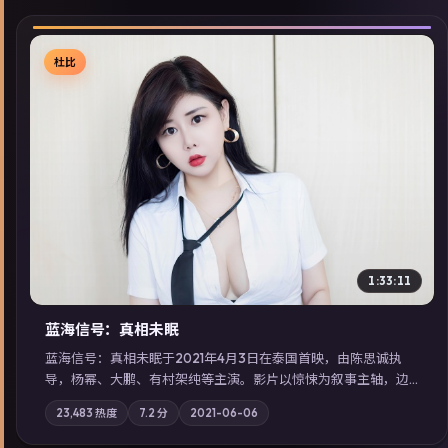
杜比
▶
1:33:11
蓝海信号：真相未眠
蓝海信号：真相未眠于2021年4月3日在泰国首映，由陈思诚执
导，杨幂、大鹏、有村架纯等主演。影片以惊悚为叙事主轴，边
境小镇的平静被一封匿名信彻底打破；摄影与配乐强化地域气
23,483
热度
7.2
分
2021-06-06
质；站内亦可通过「国产免费观看高清电视剧在线看」延展检索
同类型高分佳作，畅享高清在线追剧体验。