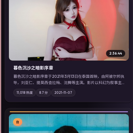
▶
2:36:44
暮色沉沙之暗影序章
暮色沉沙之暗影序章于2021年3月13日在泰国首映，由阿彼尔邦执
导，刘亚仁、提莫西·查拉梅、沈腾等主演。影片以科幻为叙事主
轴，一场意外将众人卷入不可撤回的连锁反应；摄影与配乐强化
11,018
热度
8.7
分
2021-11-07
地域气质；站内亦可通过「国产免费观看高清电视剧在线看」延
展检索同类型高分佳作，畅享高清在线追剧体验。
台