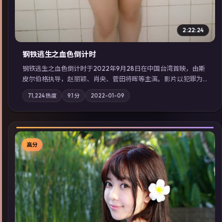
2:22:24
钢铁逃生之血色倒计时
钢铁逃生之血色倒计时于2022年9月28日在中国台湾首映，由斯
皮尔伯格执导，赵丽颖、肖央、菅田将晖等主演。影片以犯罪为
叙事主轴，失踪人口档案牵出跨国灰色产业链；摄影与配乐强化
71,224
热度
9.1
分
2022-01-09
地域气质；站内亦可通过「国产免费观看高清电视剧在线看」延
展检索同类型高分佳作，畅享高清在线追剧体验。
高分
▶