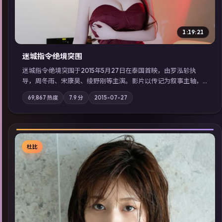
1:19:21
迷城指令·绝境突围
迷城指令·绝境突围于2015年5月27日在泰国首映，由罗泓轸执
导，周冬雨、宋康昊、绫野刚等主演。影片以传记为叙事主轴，
记忆碎片重组后，主角发现自己从未活过“真实”的一天；摄影与
69,867
热度
7.9
分
2015-07-27
配乐强化地域气质；站内亦可通过「国产免费观看高清电视剧在
线看」延展检索同类型高分佳作，畅享高清在线追剧体验。
杜比