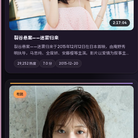
2:17:04
裂谷悬案——迷雾归来
裂谷悬案——迷雾归来于2015年12月12日在日本首映，由庵野秀
明执导，马思纯、全度妍、安藤樱等主演。影片以爱情为叙事主
轴，两代人的执念在暴风雨夜正面相撞；摄影与配乐强化地域气
29,252
热度
7.0
分
2015-12-20
质；站内亦可通过「国产免费观看高清电视剧在线看」延展检索
同类型高分佳作，畅享高清在线追剧体验。
杜比