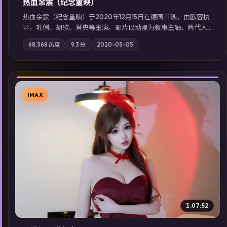
热血余震（纪念重映）
热血余震（纪念重映）于2020年12月15日在德国首映，由欧容执
导，巩俐、胡歌、肖央等主演。影片以动漫为叙事主轴，两代人
的执念在暴风雨夜正面相撞；摄影与配乐强化地域气质；站内亦
68,568
热度
9.3
分
2020-05-05
可通过「国产免费观看高清电视剧在线看」延展检索同类型高分
佳作，畅享高清在线追剧体验。
IMAX
▶
1:07:52