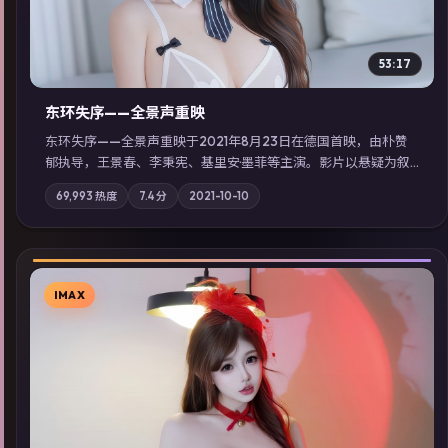
53:17
东环失序——全景声重映
东环失序——全景声重映于2021年8月23日在德国首映，由朴赞
郁执导，王景春、李秉宪、基里安·墨菲等主演。影片以悬疑为叙
事主轴，科技与人性的边界在实验事故后逐渐模糊；摄影与配乐
69,993
热度
7.4
分
2021-10-10
强化地域气质；站内亦可通过「国产免费观看高清电视剧在线
看」延展检索同类型高分佳作，畅享高清在线追剧体验。
IMAX
▶