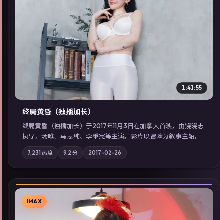
▶
1:41:55
终局黄昏（独播加长）
终局黄昏（独播加长）于2017年11月3日在加拿大首映，由饶晓志
执导，汤唯、马思纯、李秉宪等主演。影片以冒险为叙事主轴，
记忆碎片重组后，主角发现自己从未活过“真实”的一天；摄影与
7,231
热度
9.2
分
2017-02-26
配乐强化地域气质；站内亦可通过「国产免费观看高清电视剧在
线看」延展检索同类型高分佳作，畅享高清在线追剧体验。
IMAX