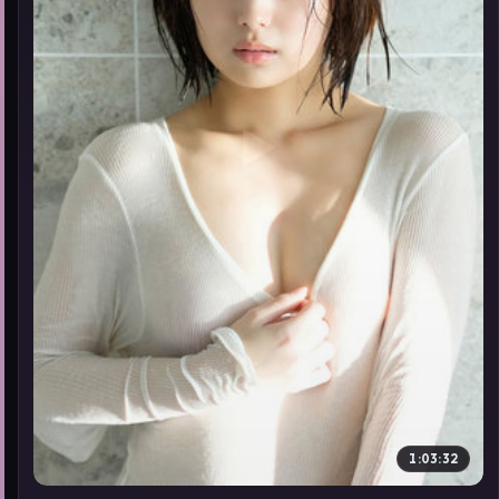
▶
1:03:32