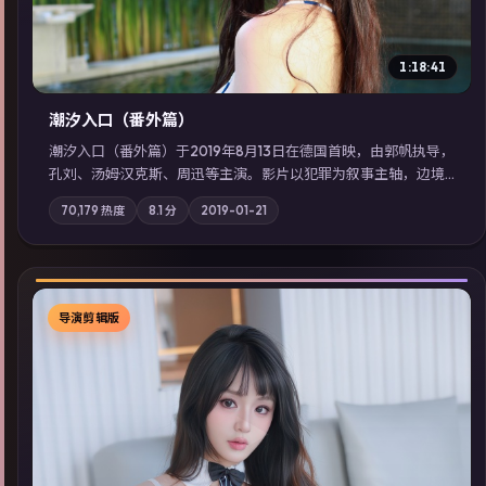
1:18:41
潮汐入口（番外篇）
潮汐入口（番外篇）于2019年8月13日在德国首映，由郭帆执导，
孔刘、汤姆·汉克斯、周迅等主演。影片以犯罪为叙事主轴，边境
小镇的平静被一封匿名信彻底打破；摄影与配乐强化地域气质；
70,179
热度
8.1
分
2019-01-21
站内亦可通过「国产免费观看高清电视剧在线看」延展检索同类
型高分佳作，畅享高清在线追剧体验。
导演剪辑版
▶