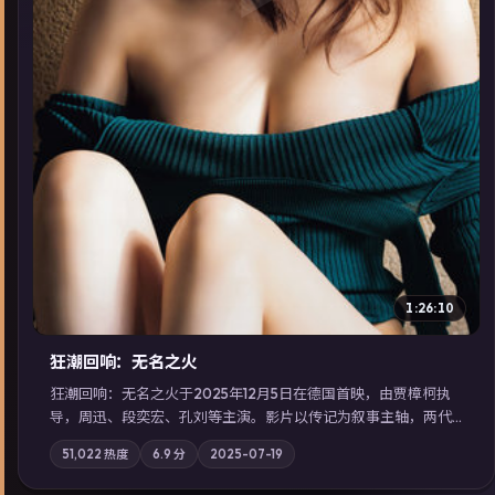
1:26:10
狂潮回响：无名之火
狂潮回响：无名之火于2025年12月5日在德国首映，由贾樟柯执
导，周迅、段奕宏、孔刘等主演。影片以传记为叙事主轴，两代
人的执念在暴风雨夜正面相撞；摄影与配乐强化地域气质；站内
51,022
热度
6.9
分
2025-07-19
亦可通过「国产免费观看高清电视剧在线看」延展检索同类型高
分佳作，畅享高清在线追剧体验。