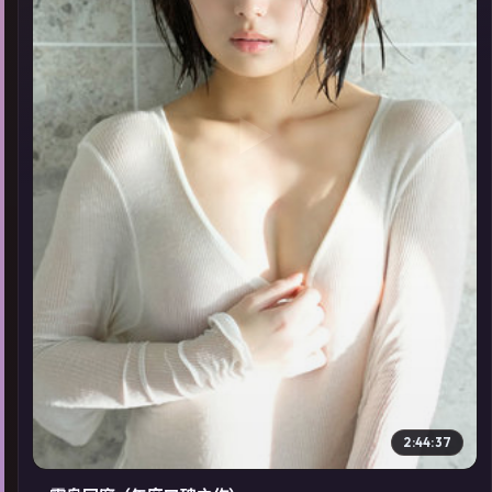
▶
2:44:37