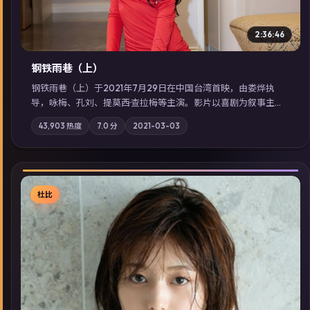
2:36:46
钢铁雨巷（上）
钢铁雨巷（上）于2021年7月29日在中国台湾首映，由娄烨执
导，咏梅、孔刘、提莫西·查拉梅等主演。影片以喜剧为叙事主
轴，一次普通通勤演变成全城关注的生死营救；摄影与配乐强化
43,903
热度
7.0
分
2021-03-03
地域气质；站内亦可通过「国产免费观看高清电视剧在线看」延
展检索同类型高分佳作，畅享高清在线追剧体验。
杜比