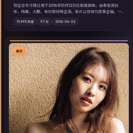
双生信号·冷锋过境于2016年10月12日在泰国首映，由奉俊昊执
导，杨幂、大鹏、有村架纯等主演。影片以惊悚为叙事主轴，一
场意外将众人卷入不可撤回的连锁反应；摄影与配乐强化地域气
19,995
热度
9.7
分
2016-06-02
质；站内亦可通过「国产免费观看高清电视剧在线看」延展检索
同类型高分佳作，畅享高清在线追剧体验。
高分
▶