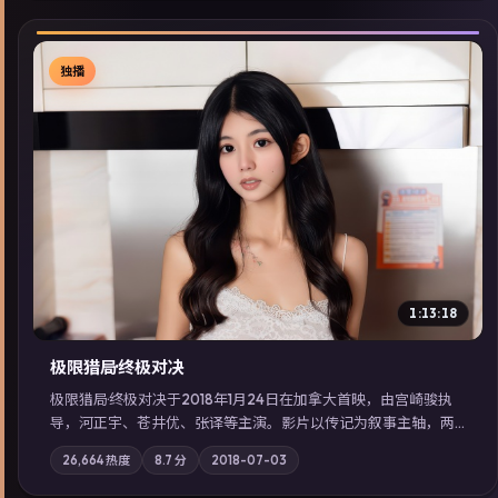
独播
▶
1:13:18
极限猎局·终极对决
极限猎局·终极对决于2018年1月24日在加拿大首映，由宫崎骏执
导，河正宇、苍井优、张译等主演。影片以传记为叙事主轴，两
代人的执念在暴风雨夜正面相撞；摄影与配乐强化地域气质；站
26,664
热度
8.7
分
2018-07-03
内亦可通过「国产免费观看高清电视剧在线看」延展检索同类型
高分佳作，畅享高清在线追剧体验。