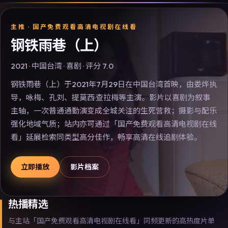
主推 ·
国产免费观看高清电视剧在线看
钢铁雨巷（上）
2021
·
中国台湾
·
喜剧
· 评分
7.0
钢铁雨巷（上）于2021年7月29日在中国台湾首映，由娄烨执
导，咏梅、孔刘、提莫西·查拉梅等主演。影片以喜剧为叙事
主轴，一次普通通勤演变成全城关注的生死营救；摄影与配乐
强化地域气质；站内亦可通过「国产免费观看高清电视剧在线
看」延展检索同类型高分佳作，畅享高清在线追剧体验。
立即播放
影片档案
热播精选
与主站「国产免费观看高清电视剧在线看」同频更新的高热度片单