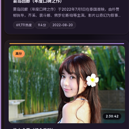
雾岛回廊（年度口碑之作）
雾岛回廊（年度口碑之作）于2022年7月1日在泰国首映，由朴赞
郁执导，齐溪、裴斗娜、佛罗伦斯·珀等主演。影片以奇幻为叙事
主轴，边境小镇的平静被一封匿名信彻底打破；摄影与配乐强化
69,711
热度
9.4
分
2022-08-20
地域气质；站内亦可通过「国产免费观看高清电视剧在线看」延
展检索同类型高分佳作，畅享高清在线追剧体验。
高分
▶
2:30:42