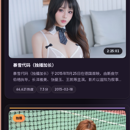
▶
2:25:01
暴雪代码（独播加长）
暴雪代码（独播加长）于2015年11月25日在德国首映，由斯皮尔
伯格执导，长泽雅美、张曼玉、王凯等主演。影片以冒险为叙事
主轴，亲情与职责必须在倒计时结束前做出抉择；摄影与配乐强
66,621
热度
7.3
分
2015-02-18
化地域气质；站内亦可通过「国产免费观看高清电视剧在线看」
延展检索同类型高分佳作，畅享高清在线追剧体验。
独播