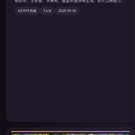
郁执导，王景春、李秉宪、基里安·墨菲等主演。影片以悬疑为叙
事主轴，科技与人性的边界在实验事故后逐渐模糊；摄影与配乐
69,993
热度
7.4
分
2021-10-10
强化地域气质；站内亦可通过「国产免费观看高清电视剧在线
看」延展检索同类型高分佳作，畅享高清在线追剧体验。