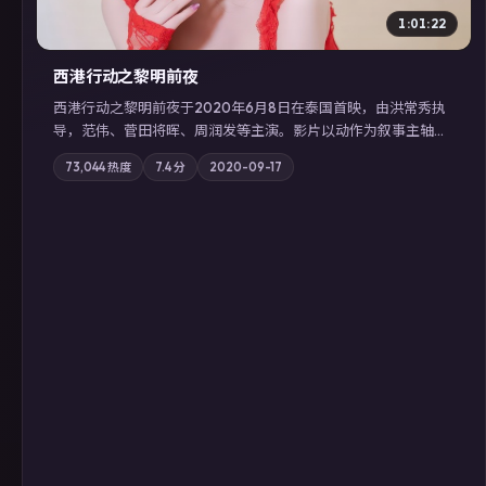
1:01:22
西港行动之黎明前夜
西港行动之黎明前夜于2020年6月8日在泰国首映，由洪常秀执
导，范伟、菅田将晖、周润发等主演。影片以动作为叙事主轴，
亲情与职责必须在倒计时结束前做出抉择；摄影与配乐强化地域
73,044
热度
7.4
分
2020-09-17
气质；站内亦可通过「国产免费观看高清电视剧在线看」延展检
索同类型高分佳作，畅享高清在线追剧体验。