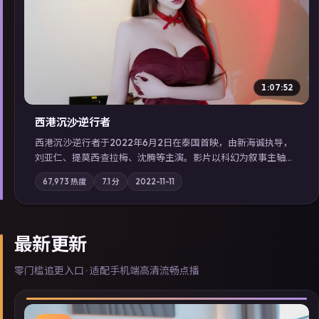
▶
1:07:52
西港沉沙·逆行者
西港沉沙·逆行者于2022年6月2日在泰国首映，由新海诚执导，
刘亚仁、提莫西·查拉梅、沈腾等主演。影片以科幻为叙事主轴，
失踪人口档案牵出跨国灰色产业链；摄影与配乐强化地域气质；
67,973
热度
7.1
分
2022-11-11
站内亦可通过「国产免费观看高清电视剧在线看」延展检索同类
型高分佳作，畅享高清在线追剧体验。
最新更新
零门槛追更入口 · 适配手机端高清流畅点播