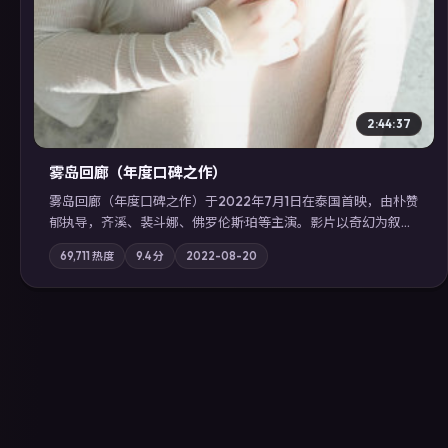
2:44:37
雾岛回廊（年度口碑之作）
雾岛回廊（年度口碑之作）于2022年7月1日在泰国首映，由朴赞
郁执导，齐溪、裴斗娜、佛罗伦斯·珀等主演。影片以奇幻为叙事
主轴，边境小镇的平静被一封匿名信彻底打破；摄影与配乐强化
69,711
热度
9.4
分
2022-08-20
地域气质；站内亦可通过「国产免费观看高清电视剧在线看」延
展检索同类型高分佳作，畅享高清在线追剧体验。