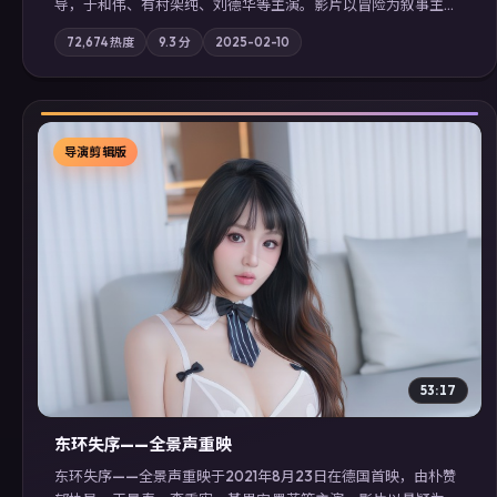
导，于和伟、有村架纯、刘德华等主演。影片以冒险为叙事主
轴，记忆碎片重组后，主角发现自己从未活过“真实”的一天；摄
72,674
热度
9.3
分
2025-02-10
影与配乐强化地域气质；站内亦可通过「国产免费观看高清电视
剧在线看」延展检索同类型高分佳作，畅享高清在线追剧体验。
导演剪辑版
▶
53:17
东环失序——全景声重映
东环失序——全景声重映于2021年8月23日在德国首映，由朴赞