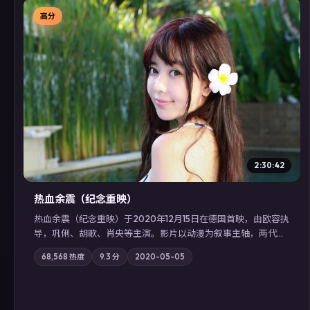
高分
▶
2:30:42
热血余震（纪念重映）
热血余震（纪念重映）于2020年12月15日在德国首映，由欧容执
导，巩俐、胡歌、肖央等主演。影片以动漫为叙事主轴，两代人
的执念在暴风雨夜正面相撞；摄影与配乐强化地域气质；站内亦
68,568
热度
9.3
分
2020-05-05
可通过「国产免费观看高清电视剧在线看」延展检索同类型高分
佳作，畅享高清在线追剧体验。