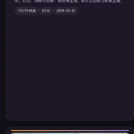
导，孔刘、汤姆·汉克斯、周迅等主演。影片以犯罪为叙事主轴，
边境小镇的平静被一封匿名信彻底打破；摄影与配乐强化地域气
70,179
热度
8.1
分
2019-01-21
质；站内亦可通过「国产免费观看高清电视剧在线看」延展检索
同类型高分佳作，畅享高清在线追剧体验。