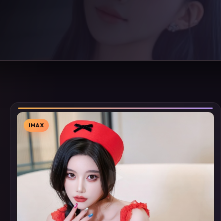
IMAX
▶