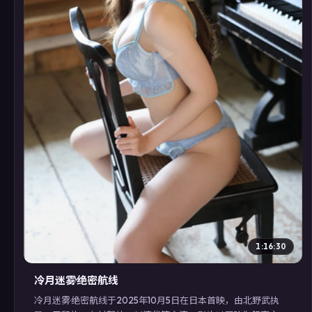
▶
1:16:30
冷月迷雾·绝密航线
冷月迷雾·绝密航线于2025年10月5日在日本首映，由北野武执