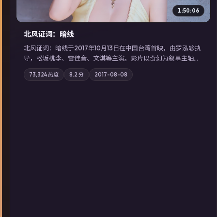
1:50:06
北风证词：暗线
北风证词：暗线于2017年10月13日在中国台湾首映，由罗泓轸执
导，松坂桃李、雷佳音、文淇等主演。影片以奇幻为叙事主轴，
旧案重提，真相与谎言在同一条时间线上交锋；摄影与配乐强化
73,324
热度
8.2
分
2017-08-08
地域气质；站内亦可通过「国产免费观看高清电视剧在线看」延
展检索同类型高分佳作，畅享高清在线追剧体验。