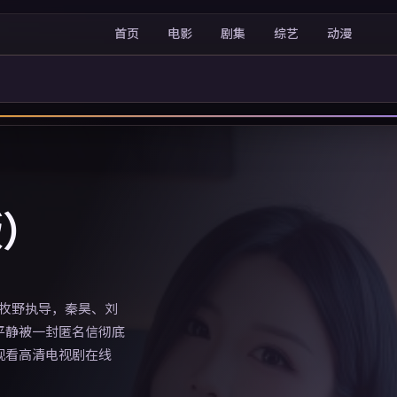
首页
电影
剧集
综艺
动漫
版）
文牧野执导，秦昊、刘
平静被一封匿名信彻底
观看高清电视剧在线