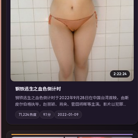
2:22:24
钢铁逃生之血色倒计时
钢铁逃生之血色倒计时于2022年9月28日在中国台湾首映，由斯
皮尔伯格执导，赵丽颖、肖央、菅田将晖等主演。影片以犯罪为
叙事主轴，失踪人口档案牵出跨国灰色产业链；摄影与配乐强化
71,224
热度
9.1
分
2022-01-09
地域气质；站内亦可通过「国产免费观看高清电视剧在线看」延
展检索同类型高分佳作，畅享高清在线追剧体验。