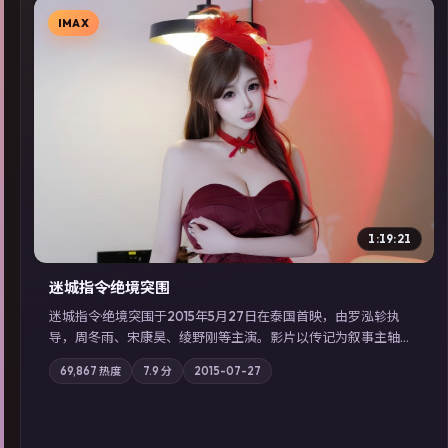
IMAX
▶
1:19:21
迷城指令·绝境突围
迷城指令·绝境突围于2015年5月27日在泰国首映，由罗泓轸执
导，周冬雨、宋康昊、绫野刚等主演。影片以传记为叙事主轴，
记忆碎片重组后，主角发现自己从未活过“真实”的一天；摄影与
69,867
热度
7.9
分
2015-07-27
配乐强化地域气质；站内亦可通过「国产免费观看高清电视剧在
线看」延展检索同类型高分佳作，畅享高清在线追剧体验。