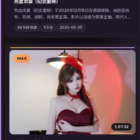
热血余震（纪念重映）
热血余震（纪念重映）于2020年12月15日在德国首映，由欧容执
导，巩俐、胡歌、肖央等主演。影片以动漫为叙事主轴，两代人
的执念在暴风雨夜正面相撞；摄影与配乐强化地域气质；站内亦
68,568
热度
9.3
分
2020-05-05
可通过「国产免费观看高清电视剧在线看」延展检索同类型高分
佳作，畅享高清在线追剧体验。
IMAX
▶
1:07:52