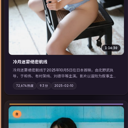
1:16:30
冷月迷雾·绝密航线
冷月迷雾·绝密航线于2025年10月5日在日本首映，由北野武执
导，于和伟、有村架纯、刘德华等主演。影片以冒险为叙事主
轴，记忆碎片重组后，主角发现自己从未活过“真实”的一天；摄
72,674
热度
9.3
分
2025-02-10
影与配乐强化地域气质；站内亦可通过「国产免费观看高清电视
剧在线看」延展检索同类型高分佳作，畅享高清在线追剧体验。
台