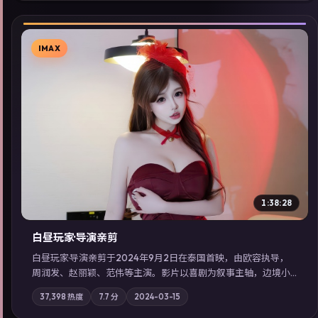
IMAX
▶
1:38:28
白昼玩家·导演亲剪
白昼玩家·导演亲剪于2024年9月2日在泰国首映，由欧容执导，
周润发、赵丽颖、范伟等主演。影片以喜剧为叙事主轴，边境小
镇的平静被一封匿名信彻底打破；摄影与配乐强化地域气质；站
37,398
热度
7.7
分
2024-03-15
内亦可通过「国产免费观看高清电视剧在线看」延展检索同类型
高分佳作，畅享高清在线追剧体验。