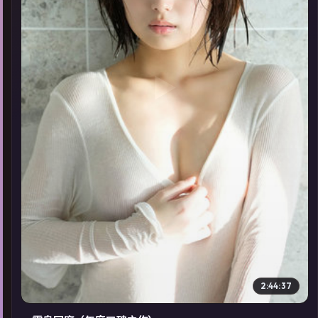
▶
2:44:37