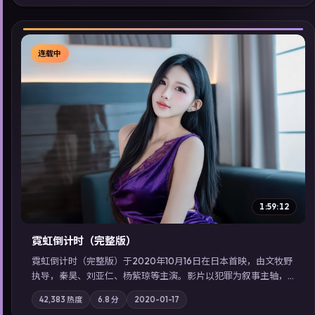
同类型高分佳作，畅享高清在线追剧体验。
连载中
▶
1:59:12
霓虹倒计时（完整版）
霓虹倒计时（完整版）于2020年10月16日在日本首映，由文牧野
执导，秦昊、刘亚仁、杨紫琼等主演。影片以犯罪为叙事主轴，
边境小镇的平静被一封匿名信彻底打破；摄影与配乐强化地域气
42,383
热度
6.8
分
2020-01-17
质；站内亦可通过「国产免费观看高清电视剧在线看」延展检索