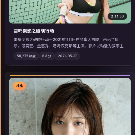
2:33:50
雷鸣倒影之破晓行动
雷鸣倒影之破晓行动于2021年1月1日在加拿大首映，由诺兰执
导，段奕宏、金惠秀、汤姆·汉克斯等主演。影片以动漫为叙事主
轴，两代人的执念在暴风雨夜正面相撞；摄影与配乐强化地域气
58,235
热度
8.6
分
2021-05-17
质；站内亦可通过「国产免费观看高清电视剧在线看」延展检索
同类型高分佳作，畅享高清在线追剧体验。
杜比