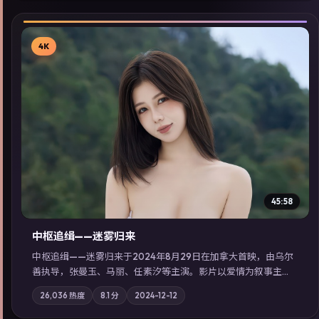
4K
▶
45:58
中枢追缉——迷雾归来
中枢追缉——迷雾归来于2024年8月29日在加拿大首映，由乌尔
善执导，张曼玉、马丽、任素汐等主演。影片以爱情为叙事主
轴，记忆碎片重组后，主角发现自己从未活过“真实”的一天；摄
26,036
热度
8.1
分
2024-12-12
影与配乐强化地域气质；站内亦可通过「国产免费观看高清电视
剧在线看」延展检索同类型高分佳作，畅享高清在线追剧体验。