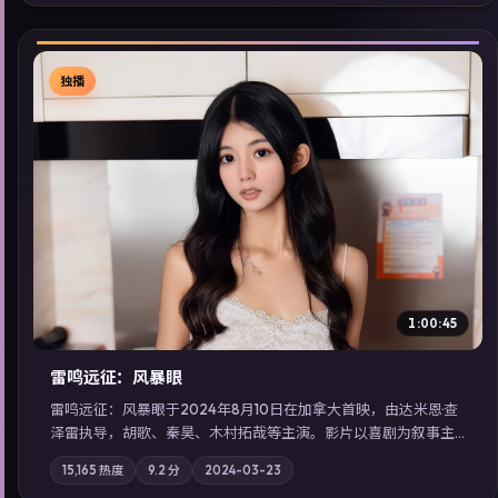
索同类型高分佳作，畅享高清在线追剧体验。
独播
▶
1:00:45
雷鸣远征：风暴眼
雷鸣远征：风暴眼于2024年8月10日在加拿大首映，由达米恩·查
泽雷执导，胡歌、秦昊、木村拓哉等主演。影片以喜剧为叙事主
轴，旧案重提，真相与谎言在同一条时间线上交锋；摄影与配乐
15,165
热度
9.2
分
2024-03-23
强化地域气质；站内亦可通过「国产免费观看高清电视剧在线