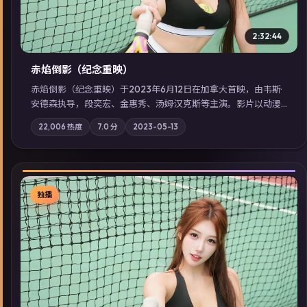
2:32:44
赤焰倒影（纪念重映）
赤焰倒影（纪念重映）于2023年6月12日在加拿大首映，由韦斯·
安德森执导，段奕宏、金惠秀、汤姆·汉克斯等主演。影片以动漫
为叙事主轴，科技与人性的边界在实验事故后逐渐模糊；摄影与
22,006
热度
7.0
分
2023-05-13
配乐强化地域气质；站内亦可通过「国产免费观看高清电视剧在
线看」延展检索同类型高分佳作，畅享高清在线追剧体验。
独播
▶