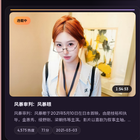
连载中
▶
1:54:53
风暴审判：风暴眼
风暴审判：风暴眼于2021年5月10日在日本首映，由是枝裕和执
导，金惠秀、绫野刚、梁朝伟等主演。影片以喜剧为叙事主轴，
边境小镇的平静被一封匿名信彻底打破；摄影与配乐强化地域气
4,575
热度
7.1
分
2021-03-03
质；站内亦可通过「国产免费观看高清电视剧在线看」延展检索
同类型高分佳作，畅享高清在线追剧体验。