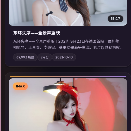
53:17
东环失序——全景声重映
东环失序——全景声重映于2021年8月23日在德国首映，由朴赞
郁执导，王景春、李秉宪、基里安·墨菲等主演。影片以悬疑为叙
事主轴，科技与人性的边界在实验事故后逐渐模糊；摄影与配乐
69,993
热度
7.4
分
2021-10-10
强化地域气质；站内亦可通过「国产免费观看高清电视剧在线
看」延展检索同类型高分佳作，畅享高清在线追剧体验。
IMAX
▶