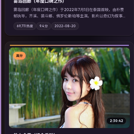
雾岛回廊（年度口碑之作）
雾岛回廊（年度口碑之作）于2022年7月1日在泰国首映，由朴赞
郁执导，齐溪、裴斗娜、佛罗伦斯·珀等主演。影片以奇幻为叙事
主轴，边境小镇的平静被一封匿名信彻底打破；摄影与配乐强化
69,711
热度
9.4
分
2022-08-20
地域气质；站内亦可通过「国产免费观看高清电视剧在线看」延
展检索同类型高分佳作，畅享高清在线追剧体验。
高分
▶
2:30:42