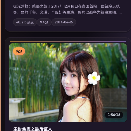
极光营救：终局之战于2017年12月16日在泰国首映，由饶晓志执
导，易烊千玺、文淇、全度妍等主演。影片以战争为叙事主轴，
一场意外将众人卷入不可撤回的连锁反应；摄影与配乐强化地域
40,215
热度
9.4
分
2017-04-16
气质；站内亦可通过「国产免费观看高清电视剧在线看」延展检
索同类型高分佳作，畅享高清在线追剧体验。
高分
▶
1:56:18
尘封余震之最后证人