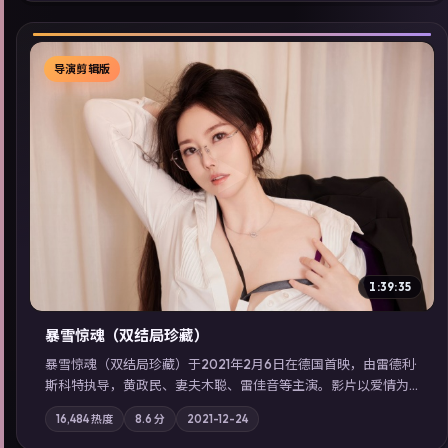
导演剪辑版
▶
1:39:35
暴雪惊魂（双结局珍藏）
暴雪惊魂（双结局珍藏）于2021年2月6日在德国首映，由雷德利·
斯科特执导，黄政民、妻夫木聪、雷佳音等主演。影片以爱情为
叙事主轴，科技与人性的边界在实验事故后逐渐模糊；摄影与配
16,484
热度
8.6
分
2021-12-24
乐强化地域气质；站内亦可通过「国产免费观看高清电视剧在线