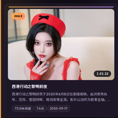
IMAX
▶
1:01:22
西港行动之黎明前夜
西港行动之黎明前夜于2020年6月8日在泰国首映，由洪常秀执
导，范伟、菅田将晖、周润发等主演。影片以动作为叙事主轴，
亲情与职责必须在倒计时结束前做出抉择；摄影与配乐强化地域
73,044
热度
7.4
分
2020-09-17
气质；站内亦可通过「国产免费观看高清电视剧在线看」延展检
索同类型高分佳作，畅享高清在线追剧体验。