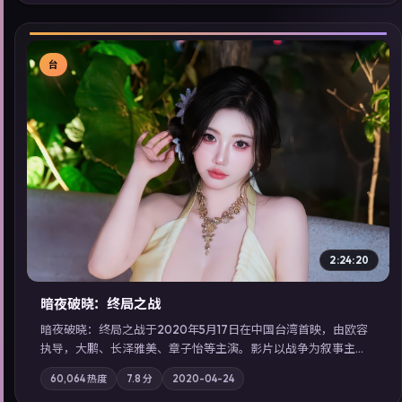
展检索同类型高分佳作，畅享高清在线追剧体验。
台
▶
2:24:20
暗夜破晓：终局之战
暗夜破晓：终局之战于2020年5月17日在中国台湾首映，由欧容
执导，大鹏、长泽雅美、章子怡等主演。影片以战争为叙事主
轴，城市霓虹背后，有人用规则改写命运；摄影与配乐强化地域
60,064
热度
7.8
分
2020-04-24
气质；站内亦可通过「国产免费观看高清电视剧在线看」延展检