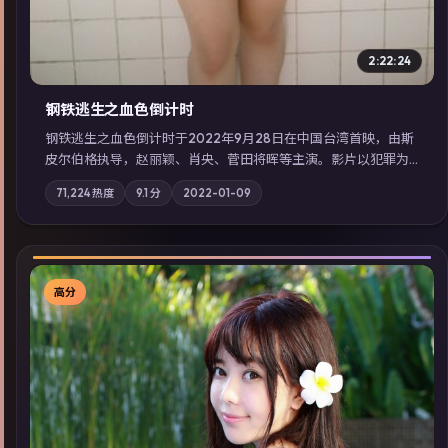
2:22:24
钢铁逃生之血色倒计时
钢铁逃生之血色倒计时于2022年9月28日在中国台湾首映，由斯
皮尔伯格执导，赵丽颖、肖央、菅田将晖等主演。影片以犯罪为
叙事主轴，失踪人口档案牵出跨国灰色产业链；摄影与配乐强化
71,224
热度
9.1
分
2022-01-09
地域气质；站内亦可通过「国产免费观看高清电视剧在线看」延
展检索同类型高分佳作，畅享高清在线追剧体验。
高分
▶