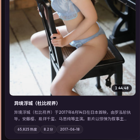
▶
1:44:48
异境浮城（杜比视界）
异境浮城（杜比视界）于2017年6月14日在日本首映，由罗泓轸执
导，安藤樱、易烊千玺、马思纯等主演。影片以惊悚为叙事主
轴，一场意外将众人卷入不可撤回的连锁反应；摄影与配乐强化
65,825
热度
8.2
分
2017-06-18
地域气质；站内亦可通过「国产免费观看高清电视剧在线看」延
展检索同类型高分佳作，畅享高清在线追剧体验。