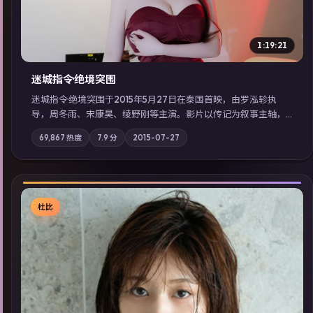
1:19:21
迷城指令·绝境突围
迷城指令·绝境突围于2015年5月27日在泰国首映，由罗泓轸执
导，周冬雨、宋康昊、绫野刚等主演。影片以传记为叙事主轴，
记忆碎片重组后，主角发现自己从未活过“真实”的一天；摄影与
69,867
热度
7.9
分
2015-07-27
配乐强化地域气质；站内亦可通过「国产免费观看高清电视剧在
线看」延展检索同类型高分佳作，畅享高清在线追剧体验。
杜比