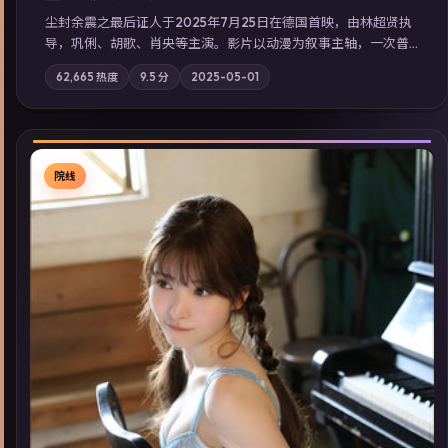
尘封余震之最后证人于2025年7月25日在德国首映，由林超贤执
导，巩俐、胡歌、肖央等主演。影片以动漫为叙事主轴，一次普
通通勤演变成全城关注的生死营救；摄影与配乐强化地域气质；
62,665
热度
9.5
分
2025-05-01
站内亦可通过「国产免费观看高清电视剧在线看」延展检索同类
型高分佳作，畅享高清在线追剧体验。
院线