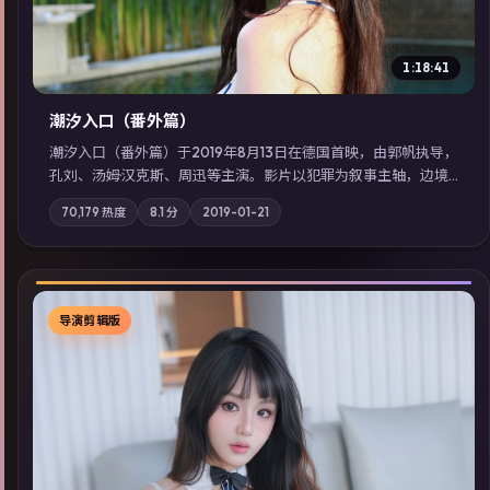
1:18:41
潮汐入口（番外篇）
潮汐入口（番外篇）于2019年8月13日在德国首映，由郭帆执导，
孔刘、汤姆·汉克斯、周迅等主演。影片以犯罪为叙事主轴，边境
小镇的平静被一封匿名信彻底打破；摄影与配乐强化地域气质；
70,179
热度
8.1
分
2019-01-21
站内亦可通过「国产免费观看高清电视剧在线看」延展检索同类
型高分佳作，畅享高清在线追剧体验。
导演剪辑版
▶