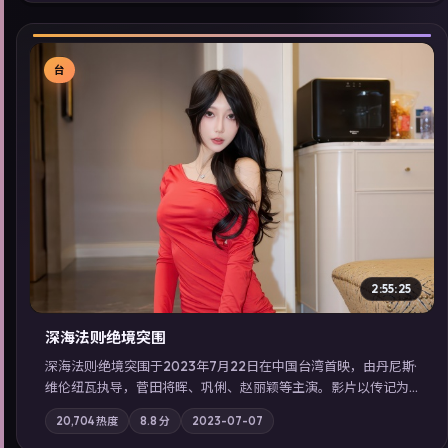
看」延展检索同类型高分佳作，畅享高清在线追剧体验。
台
▶
2:55:25
深海法则·绝境突围
深海法则·绝境突围于2023年7月22日在中国台湾首映，由丹尼斯·
维伦纽瓦执导，菅田将晖、巩俐、赵丽颖等主演。影片以传记为
叙事主轴，两代人的执念在暴风雨夜正面相撞；摄影与配乐强化
20,704
热度
8.8
分
2023-07-07
地域气质；站内亦可通过「国产免费观看高清电视剧在线看」延