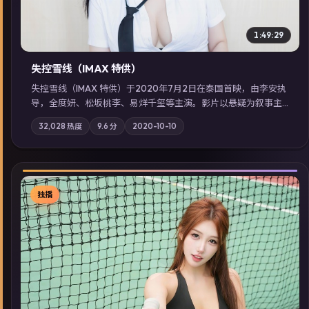
1:49:29
失控雪线（IMAX 特供）
失控雪线（IMAX 特供）于2020年7月2日在泰国首映，由李安执
导，全度妍、松坂桃李、易烊千玺等主演。影片以悬疑为叙事主
轴，旧案重提，真相与谎言在同一条时间线上交锋；摄影与配乐
32,028
热度
9.6
分
2020-10-10
强化地域气质；站内亦可通过「国产免费观看高清电视剧在线
看」延展检索同类型高分佳作，畅享高清在线追剧体验。
独播
▶