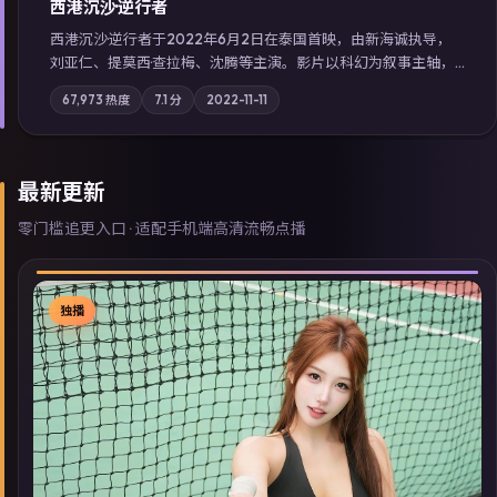
西港沉沙·逆行者
西港沉沙·逆行者于2022年6月2日在泰国首映，由新海诚执导，
刘亚仁、提莫西·查拉梅、沈腾等主演。影片以科幻为叙事主轴，
失踪人口档案牵出跨国灰色产业链；摄影与配乐强化地域气质；
67,973
热度
7.1
分
2022-11-11
站内亦可通过「国产免费观看高清电视剧在线看」延展检索同类
型高分佳作，畅享高清在线追剧体验。
最新更新
零门槛追更入口 · 适配手机端高清流畅点播
独播
▶