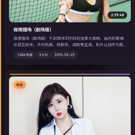
2:39:48
极限猎场（剧场版）
极限猎场（剧场版）于2015年3月1日在加拿大首映，由丹尼斯·维
伦纽瓦执导，木村拓哉、杨紫琼、胡歌等主演。影片以动作为叙
事主轴，城市霓虹背后，有人用规则改写命运；摄影与配乐强化
7,484
热度
9.2
分
2015-09-25
地域气质；站内亦可通过「国产免费观看高清电视剧在线看」延
展检索同类型高分佳作，畅享高清在线追剧体验。
杜比
▶