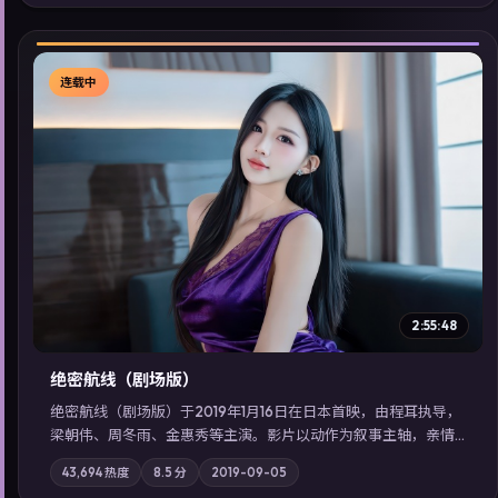
看」延展检索同类型高分佳作，畅享高清在线追剧体验。
连载中
▶
2:55:48
绝密航线（剧场版）
绝密航线（剧场版）于2019年1月16日在日本首映，由程耳执导，
梁朝伟、周冬雨、金惠秀等主演。影片以动作为叙事主轴，亲情
与职责必须在倒计时结束前做出抉择；摄影与配乐强化地域气
43,694
热度
8.5
分
2019-09-05
质；站内亦可通过「国产免费观看高清电视剧在线看」延展检索