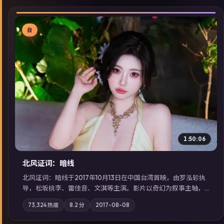
台
▶
1:50:06
北风证词：暗线
北风证词：暗线于2017年10月13日在中国台湾首映，由罗泓轸执
导，松坂桃李、雷佳音、文淇等主演。影片以奇幻为叙事主轴，
旧案重提，真相与谎言在同一条时间线上交锋；摄影与配乐强化
73,324
热度
8.2
分
2017-08-08
地域气质；站内亦可通过「国产免费观看高清电视剧在线看」延
展检索同类型高分佳作，畅享高清在线追剧体验。