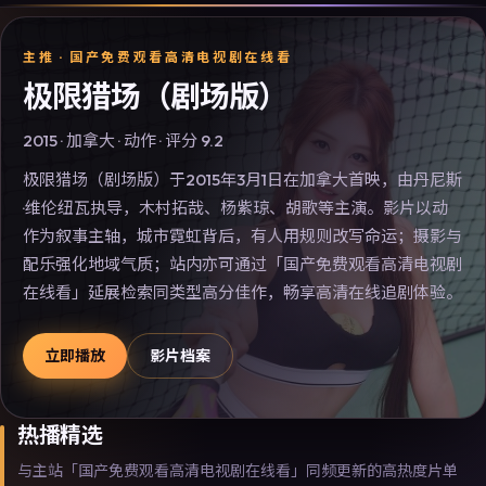
主推 ·
国产免费观看高清电视剧在线看
极限猎场（剧场版）
2015
·
加拿大
·
动作
· 评分
9.2
极限猎场（剧场版）于2015年3月1日在加拿大首映，由丹尼斯
·维伦纽瓦执导，木村拓哉、杨紫琼、胡歌等主演。影片以动
作为叙事主轴，城市霓虹背后，有人用规则改写命运；摄影与
配乐强化地域气质；站内亦可通过「国产免费观看高清电视剧
在线看」延展检索同类型高分佳作，畅享高清在线追剧体验。
立即播放
影片档案
热播精选
与主站「国产免费观看高清电视剧在线看」同频更新的高热度片单