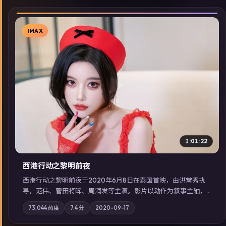
IMAX
▶
1:01:22
西港行动之黎明前夜
西港行动之黎明前夜于2020年6月8日在泰国首映，由洪常秀执
导，范伟、菅田将晖、周润发等主演。影片以动作为叙事主轴，
亲情与职责必须在倒计时结束前做出抉择；摄影与配乐强化地域
73,044
热度
7.4
分
2020-09-17
气质；站内亦可通过「国产免费观看高清电视剧在线看」延展检
索同类型高分佳作，畅享高清在线追剧体验。