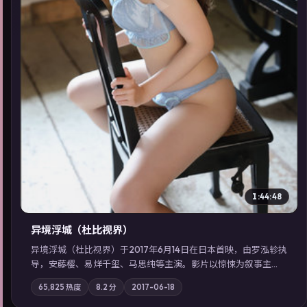
▶
1:44:48
异境浮城（杜比视界）
异境浮城（杜比视界）于2017年6月14日在日本首映，由罗泓轸执
导，安藤樱、易烊千玺、马思纯等主演。影片以惊悚为叙事主
轴，一场意外将众人卷入不可撤回的连锁反应；摄影与配乐强化
65,825
热度
8.2
分
2017-06-18
地域气质；站内亦可通过「国产免费观看高清电视剧在线看」延