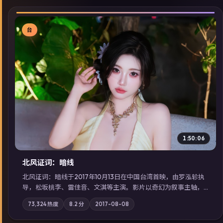
台
▶
1:50:06
北风证词：暗线
北风证词：暗线于2017年10月13日在中国台湾首映，由罗泓轸执
导，松坂桃李、雷佳音、文淇等主演。影片以奇幻为叙事主轴，
旧案重提，真相与谎言在同一条时间线上交锋；摄影与配乐强化
73,324
热度
8.2
分
2017-08-08
地域气质；站内亦可通过「国产免费观看高清电视剧在线看」延
展检索同类型高分佳作，畅享高清在线追剧体验。