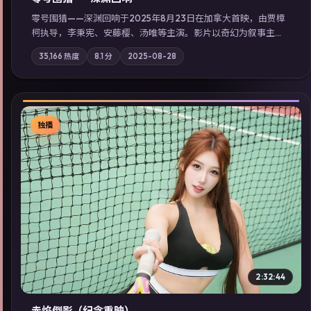
零号围猎——深渊回响于2025年8月23日在加拿大首映，由贾樟
柯执导，李秉宪、安藤樱、汤唯等主演。影片以奇幻为叙事主
轴，旧案重提，真相与谎言在同一条时间线上交锋；摄影与配乐
35,166
热度
8.1
分
2025-08-28
强化地域气质；站内亦可通过「国产免费观看高清电视剧在线
看」延展检索同类型高分佳作，畅享高清在线追剧体验。
独播
▶
2:32:44
赤焰倒影（纪念重映）