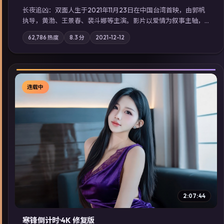
长夜追凶：双面人生于2021年11月23日在中国台湾首映，由郭帆
执导，黄渤、王景春、裴斗娜等主演。影片以爱情为叙事主轴，
科技与人性的边界在实验事故后逐渐模糊；摄影与配乐强化地域
62,786
热度
8.3
分
2021-12-12
气质；站内亦可通过「国产免费观看高清电视剧在线看」延展检
索同类型高分佳作，畅享高清在线追剧体验。
连载中
▶
2:07:44
寒锋倒计时·4K 修复版