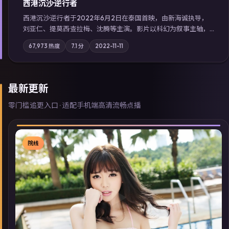
西港沉沙·逆行者
西港沉沙·逆行者于2022年6月2日在泰国首映，由新海诚执导，
刘亚仁、提莫西·查拉梅、沈腾等主演。影片以科幻为叙事主轴，
失踪人口档案牵出跨国灰色产业链；摄影与配乐强化地域气质；
67,973
热度
7.1
分
2022-11-11
站内亦可通过「国产免费观看高清电视剧在线看」延展检索同类
型高分佳作，畅享高清在线追剧体验。
最新更新
零门槛追更入口 · 适配手机端高清流畅点播
院线
▶