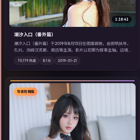
1:18:41
潮汐入口（番外篇）
潮汐入口（番外篇）于2019年8月13日在德国首映，由郭帆执导，
孔刘、汤姆·汉克斯、周迅等主演。影片以犯罪为叙事主轴，边境
小镇的平静被一封匿名信彻底打破；摄影与配乐强化地域气质；
70,179
热度
8.1
分
2019-01-21
站内亦可通过「国产免费观看高清电视剧在线看」延展检索同类
型高分佳作，畅享高清在线追剧体验。
导演剪辑版
▶