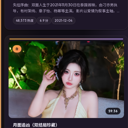
失控序曲：双面人生于2021年11月30日在泰国首映，由刁亦男执
导，有村架纯、章子怡、杨幂等主演。影片以爱情为叙事主轴，
两代人的执念在暴风雨夜正面相撞；摄影与配乐强化地域气质；
48,573
热度
6.9
分
2021-12-04
站内亦可通过「国产免费观看高清电视剧在线看」延展检索同类
型高分佳作，畅享高清在线追剧体验。
台
▶
59:36
月面追凶（双结局珍藏）