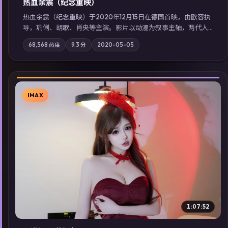
热血余震（纪念重映）
热血余震（纪念重映）于2020年12月15日在德国首映，由欧容执
导，巩俐、胡歌、肖央等主演。影片以动漫为叙事主轴，两代人
的执念在暴风雨夜正面相撞；摄影与配乐强化地域气质；站内亦
68,568
热度
9.3
分
2020-05-05
可通过「国产免费观看高清电视剧在线看」延展检索同类型高分
佳作，畅享高清在线追剧体验。
IMAX
▶
1:07:52