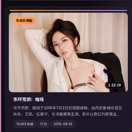
展检索同类型高分佳作，畅享高清在线追剧体验。
导演剪辑版
▶
1:22:20
东环荒原：暗线
东环荒原：暗线于2015年7月2日在德国首映，由丹尼斯·维伦纽瓦
执导，王凯、任素汐、长泽雅美等主演。影片以奇幻为叙事主
轴，边境小镇的平静被一封匿名信彻底打破；摄影与配乐强化地
19,455
热度
7.1
分
2015-08-16
域气质；站内亦可通过「国产免费观看高清电视剧在线看」延展