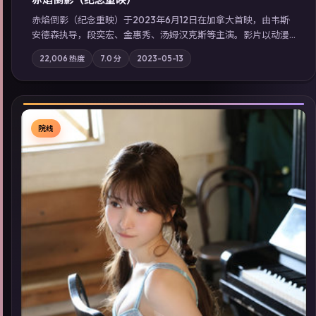
赤焰倒影（纪念重映）于2023年6月12日在加拿大首映，由韦斯·
安德森执导，段奕宏、金惠秀、汤姆·汉克斯等主演。影片以动漫
为叙事主轴，科技与人性的边界在实验事故后逐渐模糊；摄影与
22,006
热度
7.0
分
2023-05-13
配乐强化地域气质；站内亦可通过「国产免费观看高清电视剧在
线看」延展检索同类型高分佳作，畅享高清在线追剧体验。
院线