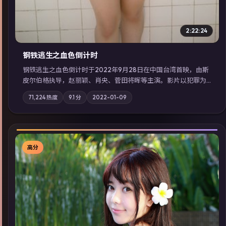
2:22:24
钢铁逃生之血色倒计时
钢铁逃生之血色倒计时于2022年9月28日在中国台湾首映，由斯
皮尔伯格执导，赵丽颖、肖央、菅田将晖等主演。影片以犯罪为
叙事主轴，失踪人口档案牵出跨国灰色产业链；摄影与配乐强化
71,224
热度
9.1
分
2022-01-09
地域气质；站内亦可通过「国产免费观看高清电视剧在线看」延
展检索同类型高分佳作，畅享高清在线追剧体验。
高分
▶