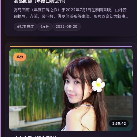
雾岛回廊（年度口碑之作）
雾岛回廊（年度口碑之作）于2022年7月1日在泰国首映，由朴赞
郁执导，齐溪、裴斗娜、佛罗伦斯·珀等主演。影片以奇幻为叙事
主轴，边境小镇的平静被一封匿名信彻底打破；摄影与配乐强化
69,711
热度
9.4
分
2022-08-20
地域气质；站内亦可通过「国产免费观看高清电视剧在线看」延
展检索同类型高分佳作，畅享高清在线追剧体验。
高分
▶
2:30:42