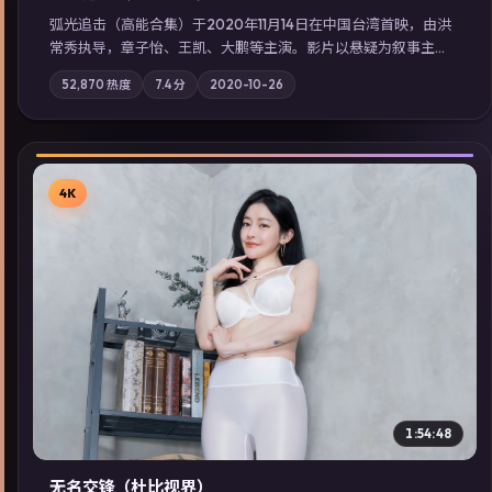
弧光追击（高能合集）于2020年11月14日在中国台湾首映，由洪
常秀执导，章子怡、王凯、大鹏等主演。影片以悬疑为叙事主
轴，科技与人性的边界在实验事故后逐渐模糊；摄影与配乐强化
52,870
热度
7.4
分
2020-10-26
地域气质；站内亦可通过「国产免费观看高清电视剧在线看」延
展检索同类型高分佳作，畅享高清在线追剧体验。
4K
▶
1:54:48
无名交锋（杜比视界）