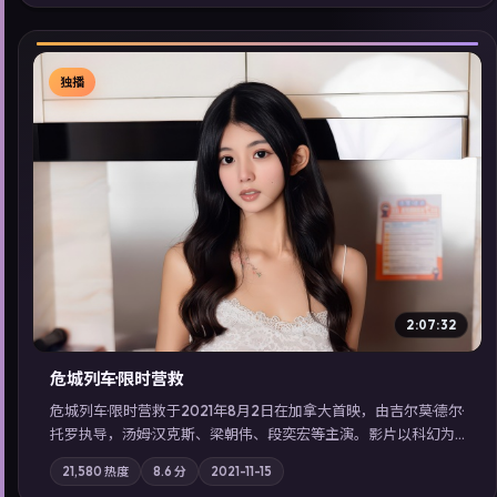
同类型高分佳作，畅享高清在线追剧体验。
独播
▶
2:07:32
危城列车·限时营救
危城列车·限时营救于2021年8月2日在加拿大首映，由吉尔莫·德尔·
托罗执导，汤姆·汉克斯、梁朝伟、段奕宏等主演。影片以科幻为
叙事主轴，一场意外将众人卷入不可撤回的连锁反应；摄影与配
21,580
热度
8.6
分
2021-11-15
乐强化地域气质；站内亦可通过「国产免费观看高清电视剧在线