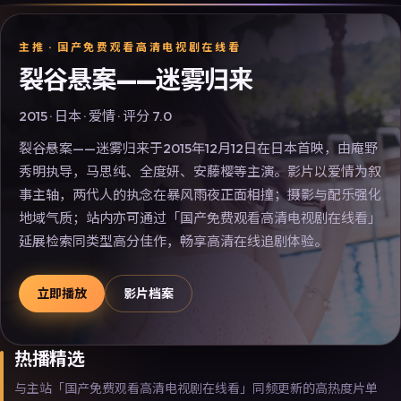
主推 ·
国产免费观看高清电视剧在线看
裂谷悬案——迷雾归来
2015
·
日本
·
爱情
· 评分
7.0
裂谷悬案——迷雾归来于2015年12月12日在日本首映，由庵野
秀明执导，马思纯、全度妍、安藤樱等主演。影片以爱情为叙
事主轴，两代人的执念在暴风雨夜正面相撞；摄影与配乐强化
地域气质；站内亦可通过「国产免费观看高清电视剧在线看」
延展检索同类型高分佳作，畅享高清在线追剧体验。
立即播放
影片档案
热播精选
与主站「国产免费观看高清电视剧在线看」同频更新的高热度片单