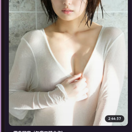
▶
2:44:37