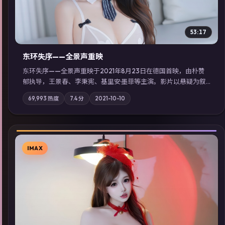
53:17
东环失序——全景声重映
东环失序——全景声重映于2021年8月23日在德国首映，由朴赞
郁执导，王景春、李秉宪、基里安·墨菲等主演。影片以悬疑为叙
事主轴，科技与人性的边界在实验事故后逐渐模糊；摄影与配乐
69,993
热度
7.4
分
2021-10-10
强化地域气质；站内亦可通过「国产免费观看高清电视剧在线
看」延展检索同类型高分佳作，畅享高清在线追剧体验。
IMAX
▶