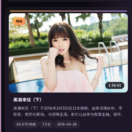
检索同类型高分佳作，畅享高清在线追剧体验。
院线
▶
1:36:41
黑潮来信（下）
黑潮来信（下）于2016年2月3日在日本首映，由黑泽清执导，李
政宰、佛罗伦斯·珀、马丽等主演。影片以战争为叙事主轴，城市
霓虹背后，有人用规则改写命运；摄影与配乐强化地域气质；站
60,070
热度
7.3
分
2016-04-28
内亦可通过「国产免费观看高清电视剧在线看」延展检索同类型