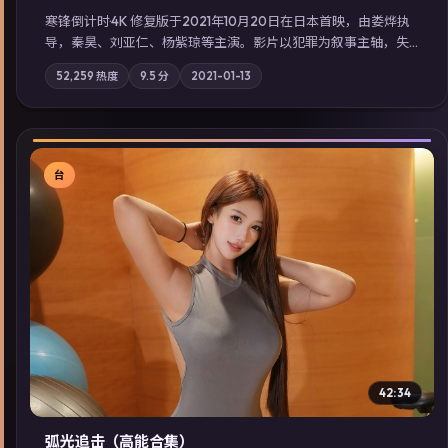
寒锋倒计时·4K 修复版于2021年10月20日在日本首映，由娄烨执
导，秦昊、刘亚仁、杨紫琼等主演。影片以犯罪为叙事主轴，失
踪人口档案牵出跨国灰色产业链；摄影与配乐强化地域气质；站
52,259
热度
9.5
分
2021-01-13
内亦可通过「国产免费观看高清电视剧在线看」延展检索同类型
高分佳作，畅享高清在线追剧体验。
台
▶
42:34
弧光追击（高能合集）