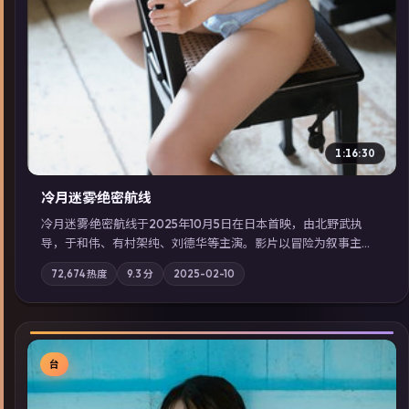
1:16:30
冷月迷雾·绝密航线
冷月迷雾·绝密航线于2025年10月5日在日本首映，由北野武执
导，于和伟、有村架纯、刘德华等主演。影片以冒险为叙事主
轴，记忆碎片重组后，主角发现自己从未活过“真实”的一天；摄
72,674
热度
9.3
分
2025-02-10
影与配乐强化地域气质；站内亦可通过「国产免费观看高清电视
剧在线看」延展检索同类型高分佳作，畅享高清在线追剧体验。
台