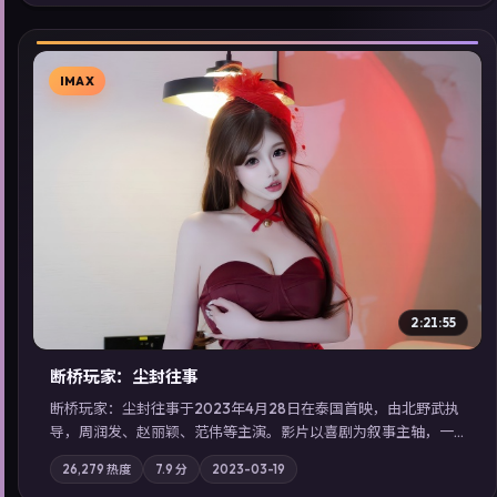
高分佳作，畅享高清在线追剧体验。
IMAX
▶
2:21:55
断桥玩家：尘封往事
断桥玩家：尘封往事于2023年4月28日在泰国首映，由北野武执
导，周润发、赵丽颖、范伟等主演。影片以喜剧为叙事主轴，一
次普通通勤演变成全城关注的生死营救；摄影与配乐强化地域气
26,279
热度
7.9
分
2023-03-19
质；站内亦可通过「国产免费观看高清电视剧在线看」延展检索