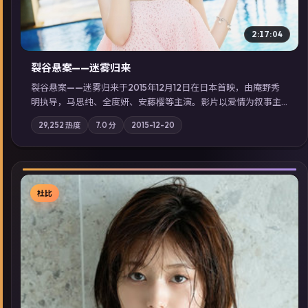
2:17:04
裂谷悬案——迷雾归来
裂谷悬案——迷雾归来于2015年12月12日在日本首映，由庵野秀
明执导，马思纯、全度妍、安藤樱等主演。影片以爱情为叙事主
轴，两代人的执念在暴风雨夜正面相撞；摄影与配乐强化地域气
29,252
热度
7.0
分
2015-12-20
质；站内亦可通过「国产免费观看高清电视剧在线看」延展检索
同类型高分佳作，畅享高清在线追剧体验。
杜比