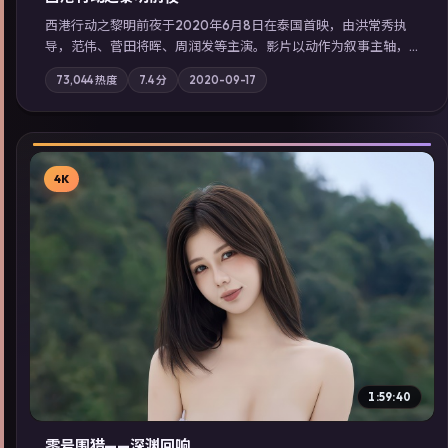
西港行动之黎明前夜于2020年6月8日在泰国首映，由洪常秀执
导，范伟、菅田将晖、周润发等主演。影片以动作为叙事主轴，
亲情与职责必须在倒计时结束前做出抉择；摄影与配乐强化地域
73,044
热度
7.4
分
2020-09-17
气质；站内亦可通过「国产免费观看高清电视剧在线看」延展检
索同类型高分佳作，畅享高清在线追剧体验。
4K
▶
1:59:40
零号围猎——深渊回响