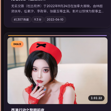
无名交锋（杜比视界）于2022年9月24日在加拿大首映，由林超
贤执导，任素汐、李政宰、张曼玉等主演。影片以惊悚为叙事主
轴，失踪人口档案牵出跨国灰色产业链；摄影与配乐强化地域气
61,307
热度
9.3
分
2022-06-10
质；站内亦可通过「国产免费观看高清电视剧在线看」延展检索
同类型高分佳作，畅享高清在线追剧体验。
IMAX
▶
1:01:22
西港行动之黎明前夜