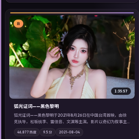
看」延展检索同类型高分佳作，畅享高清在线追剧体验。
台
▶
1:35:57
弧光证词——黑色黎明
弧光证词——黑色黎明于2021年8月26日在中国台湾首映，由徐
克执导，松坂桃李、雷佳音、文淇等主演。影片以奇幻为叙事主
轴，边境小镇的平静被一封匿名信彻底打破；摄影与配乐强化地
46,877
热度
9.5
分
2021-08-04
域气质；站内亦可通过「国产免费观看高清电视剧在线看」延展