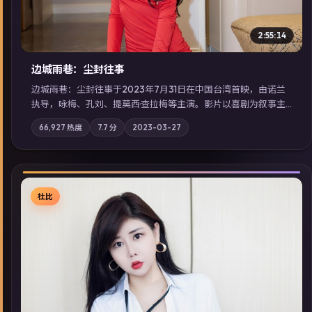
2:55:14
边城雨巷：尘封往事
边城雨巷：尘封往事于2023年7月31日在中国台湾首映，由诺兰
执导，咏梅、孔刘、提莫西·查拉梅等主演。影片以喜剧为叙事主
轴，旧案重提，真相与谎言在同一条时间线上交锋；摄影与配乐
66,927
热度
7.7
分
2023-03-27
强化地域气质；站内亦可通过「国产免费观看高清电视剧在线
看」延展检索同类型高分佳作，畅享高清在线追剧体验。
杜比
▶