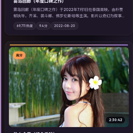
雾岛回廊（年度口碑之作）
雾岛回廊（年度口碑之作）于2022年7月1日在泰国首映，由朴赞
郁执导，齐溪、裴斗娜、佛罗伦斯·珀等主演。影片以奇幻为叙事
主轴，边境小镇的平静被一封匿名信彻底打破；摄影与配乐强化
69,711
热度
9.4
分
2022-08-20
地域气质；站内亦可通过「国产免费观看高清电视剧在线看」延
展检索同类型高分佳作，畅享高清在线追剧体验。
高分
▶
2:30:42