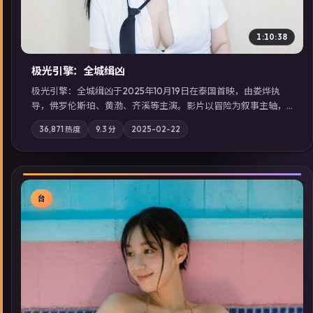
1:10:38
极光引擎：全城缉凶
极光引擎：全城缉凶于2025年10月19日在泰国首映，由娄烨执
导，佛罗伦斯·珀、黄渤、齐溪等主演。影片以冒险为叙事主轴，
记忆碎片重组后，主角发现自己从未活过“真实”的一天；摄影与
36,871
热度
9.3
分
2025-02-22
配乐强化地域气质；站内亦可通过「国产免费观看高清电视剧在
线看」延展检索同类型高分佳作，畅享高清在线追剧体验。
台