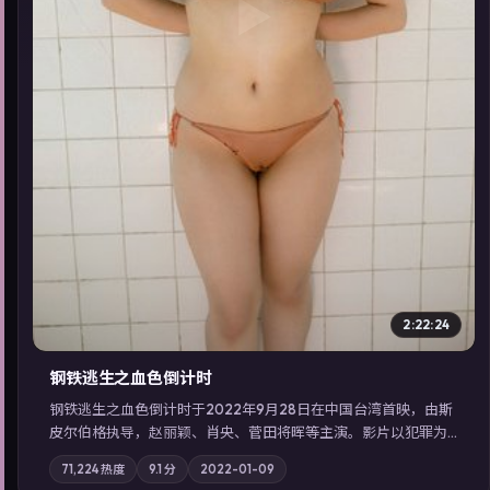
▶
2:22:24
钢铁逃生之血色倒计时
钢铁逃生之血色倒计时于2022年9月28日在中国台湾首映，由斯
皮尔伯格执导，赵丽颖、肖央、菅田将晖等主演。影片以犯罪为
叙事主轴，失踪人口档案牵出跨国灰色产业链；摄影与配乐强化
71,224
热度
9.1
分
2022-01-09
地域气质；站内亦可通过「国产免费观看高清电视剧在线看」延