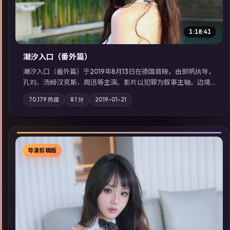
1:18:41
潮汐入口（番外篇）
潮汐入口（番外篇）于2019年8月13日在德国首映，由郭帆执导，
孔刘、汤姆·汉克斯、周迅等主演。影片以犯罪为叙事主轴，边境
小镇的平静被一封匿名信彻底打破；摄影与配乐强化地域气质；
70,179
热度
8.1
分
2019-01-21
站内亦可通过「国产免费观看高清电视剧在线看」延展检索同类
型高分佳作，畅享高清在线追剧体验。
导演剪辑版
▶