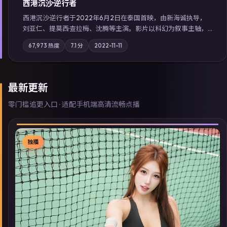
西港沉沙·逆行者
西港沉沙·逆行者于2022年6月2日在泰国首映，由新海诚执导，
刘亚仁、提莫西·查拉梅、沈腾等主演。影片以科幻为叙事主轴，
失踪人口档案牵出跨国灰色产业链；摄影与配乐强化地域气质；
67,973
热度
7.1
分
2022-11-11
站内亦可通过「国产免费观看高清电视剧在线看」延展检索同类
型高分佳作，畅享高清在线追剧体验。
最新更新
零门槛追更入口 · 适配手机端高清流畅点播
独播
▶