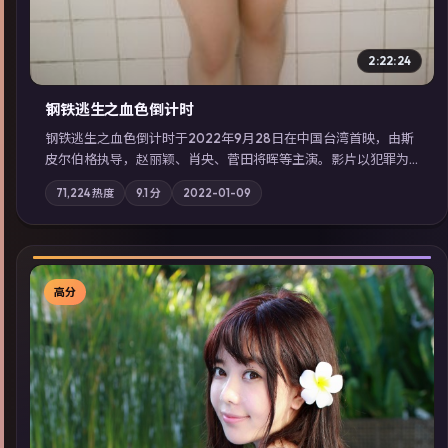
2:22:24
钢铁逃生之血色倒计时
钢铁逃生之血色倒计时于2022年9月28日在中国台湾首映，由斯
皮尔伯格执导，赵丽颖、肖央、菅田将晖等主演。影片以犯罪为
叙事主轴，失踪人口档案牵出跨国灰色产业链；摄影与配乐强化
71,224
热度
9.1
分
2022-01-09
地域气质；站内亦可通过「国产免费观看高清电视剧在线看」延
展检索同类型高分佳作，畅享高清在线追剧体验。
高分
▶