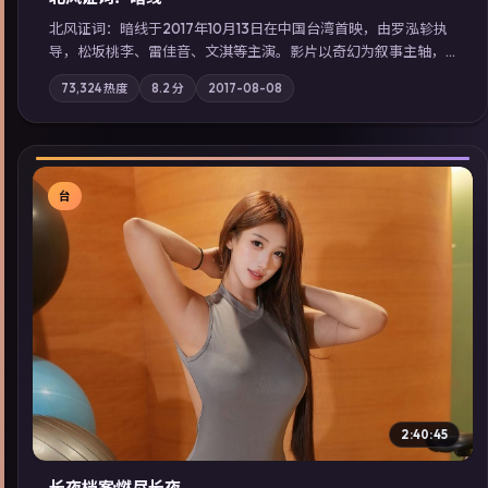
北风证词：暗线于2017年10月13日在中国台湾首映，由罗泓轸执
导，松坂桃李、雷佳音、文淇等主演。影片以奇幻为叙事主轴，
旧案重提，真相与谎言在同一条时间线上交锋；摄影与配乐强化
73,324
热度
8.2
分
2017-08-08
地域气质；站内亦可通过「国产免费观看高清电视剧在线看」延
展检索同类型高分佳作，畅享高清在线追剧体验。
台
▶
2:40:45
长夜档案·燃尽长夜