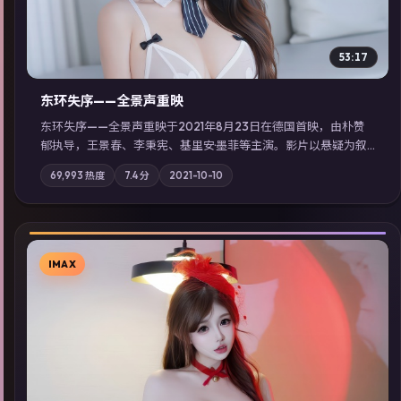
53:17
东环失序——全景声重映
东环失序——全景声重映于2021年8月23日在德国首映，由朴赞
郁执导，王景春、李秉宪、基里安·墨菲等主演。影片以悬疑为叙
事主轴，科技与人性的边界在实验事故后逐渐模糊；摄影与配乐
69,993
热度
7.4
分
2021-10-10
强化地域气质；站内亦可通过「国产免费观看高清电视剧在线
看」延展检索同类型高分佳作，畅享高清在线追剧体验。
IMAX
▶