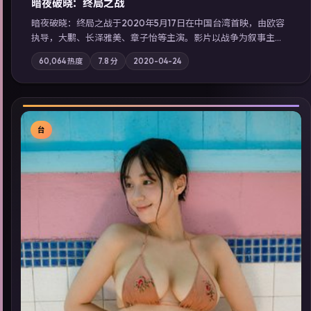
暗夜破晓：终局之战
暗夜破晓：终局之战于2020年5月17日在中国台湾首映，由欧容
执导，大鹏、长泽雅美、章子怡等主演。影片以战争为叙事主
轴，城市霓虹背后，有人用规则改写命运；摄影与配乐强化地域
60,064
热度
7.8
分
2020-04-24
气质；站内亦可通过「国产免费观看高清电视剧在线看」延展检
索同类型高分佳作，畅享高清在线追剧体验。
台