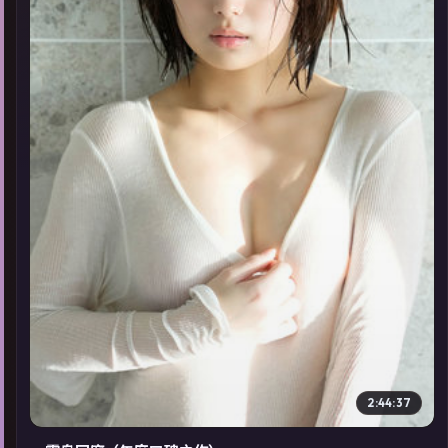
▶
2:44:37