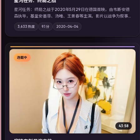
星河任务：终局之战
星河任务：终局之战于2020年5月29日在德国首映，由韦斯·安德
森执导，基里安·墨菲、汤唯、王景春等主演。影片以战争为叙事
主轴，亲情与职责必须在倒计时结束前做出抉择；摄影与配乐强
3,633
热度
9.1
分
2020-04-04
化地域气质；站内亦可通过「国产免费观看高清电视剧在线看」
延展检索同类型高分佳作，畅享高清在线追剧体验。
连载中
▶
43:58