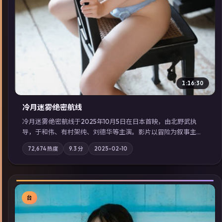
1:16:30
冷月迷雾·绝密航线
冷月迷雾·绝密航线于2025年10月5日在日本首映，由北野武执
导，于和伟、有村架纯、刘德华等主演。影片以冒险为叙事主
轴，记忆碎片重组后，主角发现自己从未活过“真实”的一天；摄
72,674
热度
9.3
分
2025-02-10
影与配乐强化地域气质；站内亦可通过「国产免费观看高清电视
剧在线看」延展检索同类型高分佳作，畅享高清在线追剧体验。
台