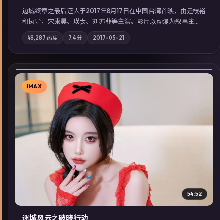
边城终章之最后证人于2017年8月17日在中国台湾首映，由是枝裕
和执导，宋康昊、瑛太、刘亦菲等主演。影片以动漫为叙事主
轴，两代人的执念在暴风雨夜正面相撞；摄影与配乐强化地域气
48,287
热度
7.4
分
2017-05-21
质；站内亦可通过「国产免费观看高清电视剧在线看」延展检索
同类型高分佳作，畅享高清在线追剧体验。
IMAX
▶
54:52
迷城风云之破晓行动