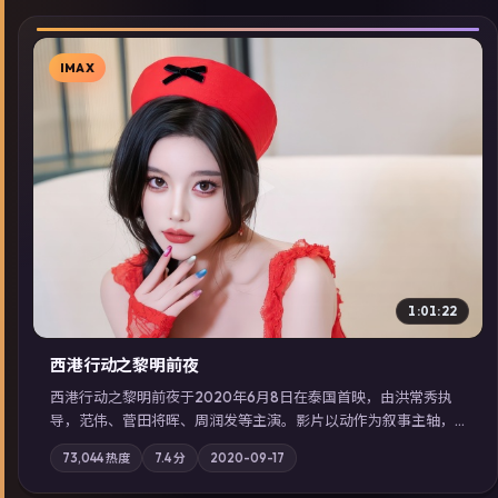
IMAX
▶
1:01:22
西港行动之黎明前夜
西港行动之黎明前夜于2020年6月8日在泰国首映，由洪常秀执
导，范伟、菅田将晖、周润发等主演。影片以动作为叙事主轴，
亲情与职责必须在倒计时结束前做出抉择；摄影与配乐强化地域
73,044
热度
7.4
分
2020-09-17
气质；站内亦可通过「国产免费观看高清电视剧在线看」延展检
索同类型高分佳作，畅享高清在线追剧体验。