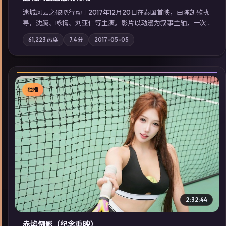
迷城风云之破晓行动于2017年12月20日在泰国首映，由陈凯歌执
导，沈腾、咏梅、刘亚仁等主演。影片以动漫为叙事主轴，一次
普通通勤演变成全城关注的生死营救；摄影与配乐强化地域气
61,223
热度
7.4
分
2017-05-05
质；站内亦可通过「国产免费观看高清电视剧在线看」延展检索
同类型高分佳作，畅享高清在线追剧体验。
独播
▶
2:32:44
赤焰倒影（纪念重映）