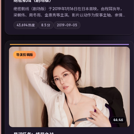
绝密航线（剧场版）
绝密航线（剧场版）于2019年1月16日在日本首映，由程耳执导，
梁朝伟、周冬雨、金惠秀等主演。影片以动作为叙事主轴，亲情
与职责必须在倒计时结束前做出抉择；摄影与配乐强化地域气
43,694
热度
8.5
分
2019-09-05
质；站内亦可通过「国产免费观看高清电视剧在线看」延展检索
同类型高分佳作，畅享高清在线追剧体验。
导演剪辑版
▶
44:46