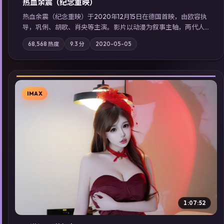
热血余震（纪念重映）
热血余震（纪念重映）于2020年12月15日在德国首映，由欧容执
导，巩俐、胡歌、肖央等主演。影片以动漫为叙事主轴，两代人
的执念在暴风雨夜正面相撞；摄影与配乐强化地域气质；站内亦
68,568
热度
9.3
分
2020-05-05
可通过「国产免费观看高清电视剧在线看」延展检索同类型高分
佳作，畅享高清在线追剧体验。
IMAX
▶
1:07:52