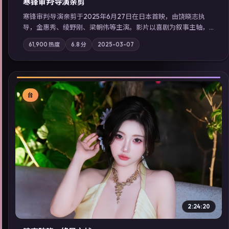
寒锋审判·导演亲剪
寒锋审判·导演亲剪于2025年6月27日在日本首映，由饶晓志执
导，金惠秀、绫野刚、梁朝伟等主演。影片以喜剧为叙事主轴，
一次普通通勤演变成全城关注的生死营救；摄影与配乐强化地域
61,900
热度
6.8
分
2025-03-07
气质；站内亦可通过「国产免费观看高清电视剧在线看」延展检
索同类型高分佳作，畅享高清在线追剧体验。
台
▶
2:24:20