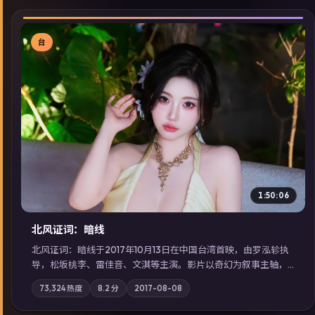
台
▶
1:50:06
北风证词：暗线
北风证词：暗线于2017年10月13日在中国台湾首映，由罗泓轸执
导，松坂桃李、雷佳音、文淇等主演。影片以奇幻为叙事主轴，
旧案重提，真相与谎言在同一条时间线上交锋；摄影与配乐强化
73,324
热度
8.2
分
2017-08-08
地域气质；站内亦可通过「国产免费观看高清电视剧在线看」延
展检索同类型高分佳作，畅享高清在线追剧体验。