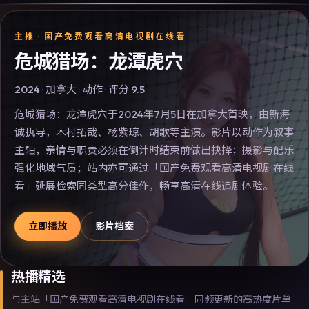
主推 ·
国产免费观看高清电视剧在线看
危城猎场：龙潭虎穴
2024
·
加拿大
·
动作
· 评分
9.5
危城猎场：龙潭虎穴于2024年7月5日在加拿大首映，由新海
诚执导，木村拓哉、杨紫琼、胡歌等主演。影片以动作为叙事
主轴，亲情与职责必须在倒计时结束前做出抉择；摄影与配乐
强化地域气质；站内亦可通过「国产免费观看高清电视剧在线
看」延展检索同类型高分佳作，畅享高清在线追剧体验。
立即播放
影片档案
热播精选
与主站「国产免费观看高清电视剧在线看」同频更新的高热度片单