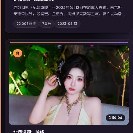
赤焰倒影（纪念重映）于2023年6月12日在加拿大首映，由韦斯·
安德森执导，段奕宏、金惠秀、汤姆·汉克斯等主演。影片以动漫
为叙事主轴，科技与人性的边界在实验事故后逐渐模糊；摄影与
22,006
热度
7.0
分
2023-05-13
配乐强化地域气质；站内亦可通过「国产免费观看高清电视剧在
线看」延展检索同类型高分佳作，畅享高清在线追剧体验。
台
▶
1:50:06
北风证词：暗线