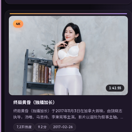
佳作，畅享高清在线追剧体验。
4K
▶
1:41:55
终局黄昏（独播加长）
终局黄昏（独播加长）于2017年11月3日在加拿大首映，由饶晓志
执导，汤唯、马思纯、李秉宪等主演。影片以冒险为叙事主轴，
记忆碎片重组后，主角发现自己从未活过“真实”的一天；摄影与
7,231
热度
9.2
分
2017-02-26
配乐强化地域气质；站内亦可通过「国产免费观看高清电视剧在