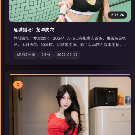
2:33:24
危城猎场：龙潭虎穴
危城猎场：龙潭虎穴于2024年7月5日在加拿大首映，由新海诚执
导，木村拓哉、杨紫琼、胡歌等主演。影片以动作为叙事主轴，
亲情与职责必须在倒计时结束前做出抉择；摄影与配乐强化地域
43,947
热度
9.5
分
2024-09-21
气质；站内亦可通过「国产免费观看高清电视剧在线看」延展检
索同类型高分佳作，畅享高清在线追剧体验。
台
▶