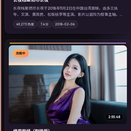
长夜档案·燃尽长夜于2018年11月2日在中国台湾首映，由多兰执
导，文淇、黄政民、松坂桃李等主演。影片以冒险为叙事主轴，
亲情与职责必须在倒计时结束前做出抉择；摄影与配乐强化地域
49,273
热度
7.4
分
2018-02-06
气质；站内亦可通过「国产免费观看高清电视剧在线看」延展检
索同类型高分佳作，畅享高清在线追剧体验。
连载中
▶
2:55:48