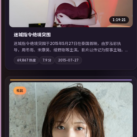
1:19:21
迷城指令·绝境突围
迷城指令·绝境突围于2015年5月27日在泰国首映，由罗泓轸执
导，周冬雨、宋康昊、绫野刚等主演。影片以传记为叙事主轴，
记忆碎片重组后，主角发现自己从未活过“真实”的一天；摄影与
69,867
热度
7.9
分
2015-07-27
配乐强化地域气质；站内亦可通过「国产免费观看高清电视剧在
线看」延展检索同类型高分佳作，畅享高清在线追剧体验。
杜比