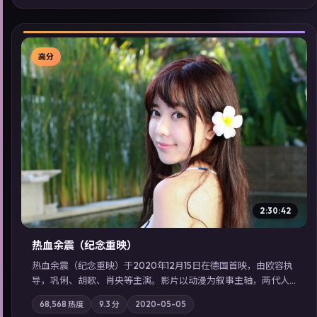
展检索同类型高分佳作，畅享高清在线追剧体验。
高分
▶
2:30:42
热血余震（纪念重映）
热血余震（纪念重映）于2020年12月15日在德国首映，由欧容执
导，巩俐、胡歌、肖央等主演。影片以动漫为叙事主轴，两代人
的执念在暴风雨夜正面相撞；摄影与配乐强化地域气质；站内亦
68,568
热度
9.3
分
2020-05-05
可通过「国产免费观看高清电视剧在线看」延展检索同类型高分