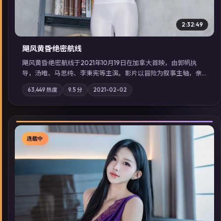
2:32:49
飓风黄昏·绝密航线
飓风黄昏·绝密航线于2021年10月19日在加拿大首映，由郭帆执
导，汤唯、马思纯、李秉宪等主演。影片以冒险为叙事主轴，亲
情与职责必须在倒计时结束前做出抉择；摄影与配乐强化地域气
63,449
热度
9.5
分
2021-02-02
质；站内亦可通过「国产免费观看高清电视剧在线看」延展检索
同类型高分佳作，畅享高清在线追剧体验。
连载中
▶