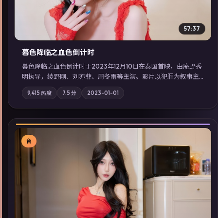
57:37
暮色降临之血色倒计时
暮色降临之血色倒计时于2023年12月10日在泰国首映，由庵野秀
明执导，绫野刚、刘亦菲、周冬雨等主演。影片以犯罪为叙事主
轴，边境小镇的平静被一封匿名信彻底打破；摄影与配乐强化地
9,415
热度
7.5
分
2023-01-01
域气质；站内亦可通过「国产免费观看高清电视剧在线看」延展
检索同类型高分佳作，畅享高清在线追剧体验。
台
▶