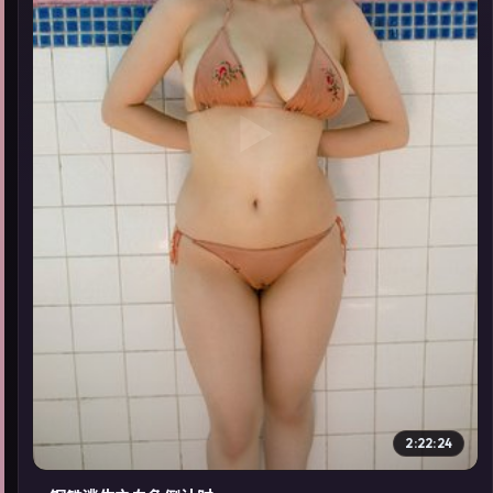
▶
2:22:24