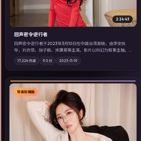
2:14:43
回声密令·逆行者
回声密令·逆行者于2023年3月10日在中国台湾首映，由李安执
导，刘亦菲、张子枫、宋康昊等主演。影片以科幻为叙事主轴，
一场意外将众人卷入不可撤回的连锁反应；摄影与配乐强化地域
17,226
热度
9.0
分
2023-11-19
气质；站内亦可通过「国产免费观看高清电视剧在线看」延展检
索同类型高分佳作，畅享高清在线追剧体验。
导演剪辑版
▶