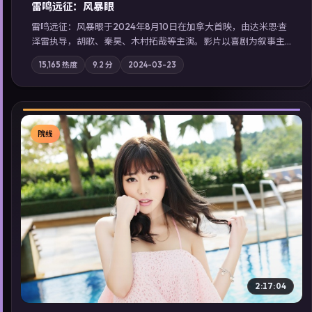
雷鸣远征：风暴眼
雷鸣远征：风暴眼于2024年8月10日在加拿大首映，由达米恩·查
泽雷执导，胡歌、秦昊、木村拓哉等主演。影片以喜剧为叙事主
轴，旧案重提，真相与谎言在同一条时间线上交锋；摄影与配乐
15,165
热度
9.2
分
2024-03-23
强化地域气质；站内亦可通过「国产免费观看高清电视剧在线
看」延展检索同类型高分佳作，畅享高清在线追剧体验。
院线
▶
2:17:04