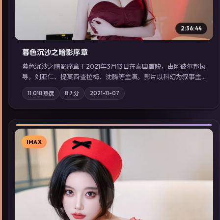
2:36:44
暮色沉沙之暗影序章
暮色沉沙之暗影序章于2021年3月13日在泰国首映，由阿彼尔邦执
导，刘亚仁、提莫西·查拉梅、沈腾等主演。影片以科幻为叙事主
轴，一场意外将众人卷入不可撤回的连锁反应；摄影与配乐强化
11,018
热度
8.7
分
2021-11-07
地域气质；站内亦可通过「国产免费观看高清电视剧在线看」延
展检索同类型高分佳作，畅享高清在线追剧体验。
IMAX
▶