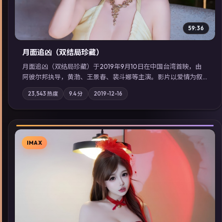
59:36
月面追凶（双结局珍藏）
月面追凶（双结局珍藏）于2019年9月10日在中国台湾首映，由
阿彼尔邦执导，黄渤、王景春、裴斗娜等主演。影片以爱情为叙
事主轴，两代人的执念在暴风雨夜正面相撞；摄影与配乐强化地
23,543
热度
9.4
分
2019-12-16
域气质；站内亦可通过「国产免费观看高清电视剧在线看」延展
检索同类型高分佳作，畅享高清在线追剧体验。
IMAX
▶