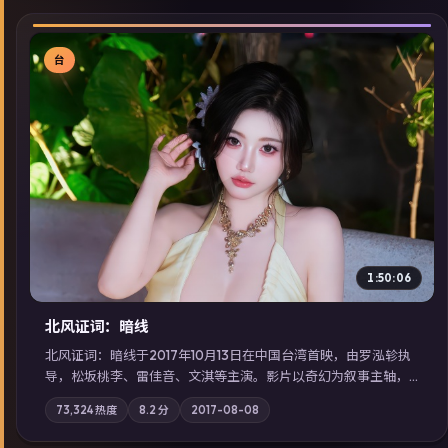
台
▶
1:50:06
北风证词：暗线
北风证词：暗线于2017年10月13日在中国台湾首映，由罗泓轸执
导，松坂桃李、雷佳音、文淇等主演。影片以奇幻为叙事主轴，
旧案重提，真相与谎言在同一条时间线上交锋；摄影与配乐强化
73,324
热度
8.2
分
2017-08-08
地域气质；站内亦可通过「国产免费观看高清电视剧在线看」延
展检索同类型高分佳作，畅享高清在线追剧体验。