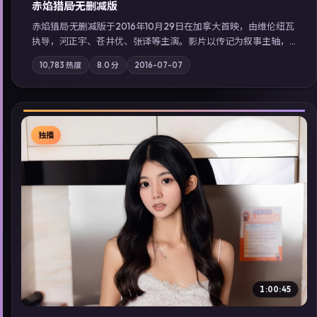
赤焰猎局·无删减版
赤焰猎局·无删减版于2016年10月29日在加拿大首映，由维伦纽瓦
执导，河正宇、苍井优、张译等主演。影片以传记为叙事主轴，
亲情与职责必须在倒计时结束前做出抉择；摄影与配乐强化地域
10,783
热度
8.0
分
2016-07-07
气质；站内亦可通过「国产免费观看高清电视剧在线看」延展检
索同类型高分佳作，畅享高清在线追剧体验。
独播
▶
1:00:45