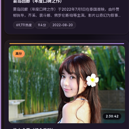
雾岛回廊（年度口碑之作）
雾岛回廊（年度口碑之作）于2022年7月1日在泰国首映，由朴赞
郁执导，齐溪、裴斗娜、佛罗伦斯·珀等主演。影片以奇幻为叙事
主轴，边境小镇的平静被一封匿名信彻底打破；摄影与配乐强化
69,711
热度
9.4
分
2022-08-20
地域气质；站内亦可通过「国产免费观看高清电视剧在线看」延
展检索同类型高分佳作，畅享高清在线追剧体验。
高分
▶
2:30:42