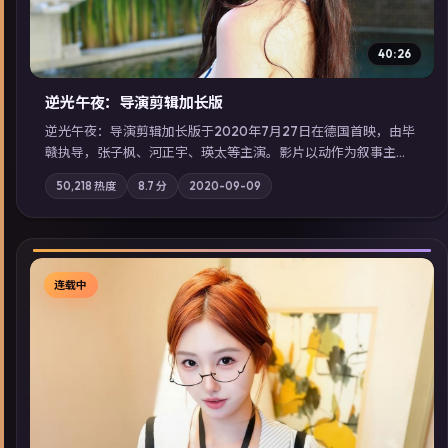
40:26
逆光午夜：导演剪辑加长版
逆光午夜：导演剪辑加长版于2020年7月27日在德国首映，由毕
赣执导，张子枫、河正宇、瑛太等主演。影片以动作为叙事主
轴，记忆碎片重组后，主角发现自己从未活过“真实”的一天；摄
50,218
热度
8.7
分
2020-09-09
影与配乐强化地域气质；站内亦可通过「国产免费观看高清电视
剧在线看」延展检索同类型高分佳作，畅享高清在线追剧体验。
连载中
▶