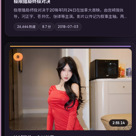
极限猎局·终极对决
极限猎局·终极对决于2018年1月24日在加拿大首映，由宫崎骏执
导，河正宇、苍井优、张译等主演。影片以传记为叙事主轴，两
代人的执念在暴风雨夜正面相撞；摄影与配乐强化地域气质；站
26,664
热度
8.7
分
2018-07-03
内亦可通过「国产免费观看高清电视剧在线看」延展检索同类型
高分佳作，畅享高清在线追剧体验。
台
▶
2:55:14