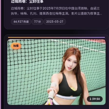
边城雨巷：尘封往事
边城雨巷：尘封往事于2023年7月31日在中国台湾首映，由诺兰
执导，咏梅、孔刘、提莫西·查拉梅等主演。影片以喜剧为叙事主
轴，旧案重提，真相与谎言在同一条时间线上交锋；摄影与配乐
66,927
热度
7.7
分
2023-03-27
强化地域气质；站内亦可通过「国产免费观看高清电视剧在线
看」延展检索同类型高分佳作，畅享高清在线追剧体验。
独播
▶
1:39:50