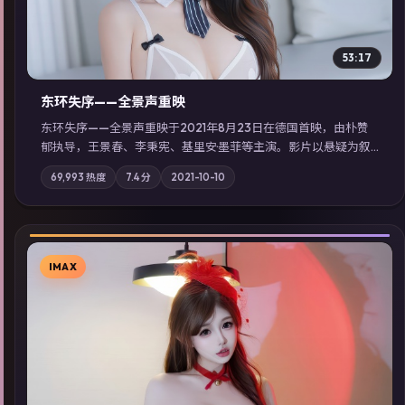
53:17
东环失序——全景声重映
东环失序——全景声重映于2021年8月23日在德国首映，由朴赞
郁执导，王景春、李秉宪、基里安·墨菲等主演。影片以悬疑为叙
事主轴，科技与人性的边界在实验事故后逐渐模糊；摄影与配乐
69,993
热度
7.4
分
2021-10-10
强化地域气质；站内亦可通过「国产免费观看高清电视剧在线
看」延展检索同类型高分佳作，畅享高清在线追剧体验。
IMAX
▶