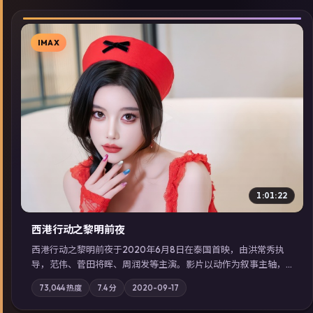
IMAX
▶
1:01:22
西港行动之黎明前夜
西港行动之黎明前夜于2020年6月8日在泰国首映，由洪常秀执
导，范伟、菅田将晖、周润发等主演。影片以动作为叙事主轴，
亲情与职责必须在倒计时结束前做出抉择；摄影与配乐强化地域
73,044
热度
7.4
分
2020-09-17
气质；站内亦可通过「国产免费观看高清电视剧在线看」延展检
索同类型高分佳作，畅享高清在线追剧体验。