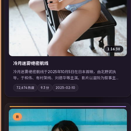
1:16:30
冷月迷雾·绝密航线
冷月迷雾·绝密航线于2025年10月5日在日本首映，由北野武执
导，于和伟、有村架纯、刘德华等主演。影片以冒险为叙事主
轴，记忆碎片重组后，主角发现自己从未活过“真实”的一天；摄
72,674
热度
9.3
分
2025-02-10
影与配乐强化地域气质；站内亦可通过「国产免费观看高清电视
剧在线看」延展检索同类型高分佳作，畅享高清在线追剧体验。
台