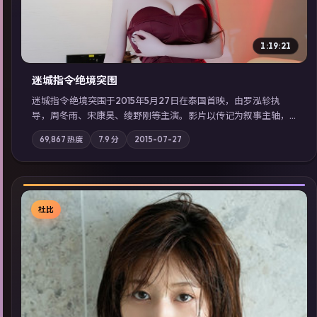
1:19:21
迷城指令·绝境突围
迷城指令·绝境突围于2015年5月27日在泰国首映，由罗泓轸执
导，周冬雨、宋康昊、绫野刚等主演。影片以传记为叙事主轴，
记忆碎片重组后，主角发现自己从未活过“真实”的一天；摄影与
69,867
热度
7.9
分
2015-07-27
配乐强化地域气质；站内亦可通过「国产免费观看高清电视剧在
线看」延展检索同类型高分佳作，畅享高清在线追剧体验。
杜比