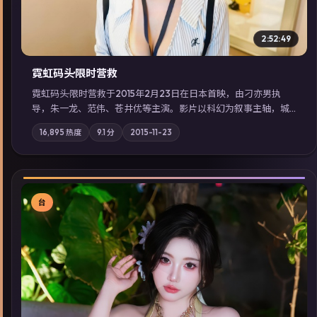
2:52:49
霓虹码头·限时营救
霓虹码头·限时营救于2015年2月23日在日本首映，由刁亦男执
导，朱一龙、范伟、苍井优等主演。影片以科幻为叙事主轴，城
市霓虹背后，有人用规则改写命运；摄影与配乐强化地域气质；
16,895
热度
9.1
分
2015-11-23
站内亦可通过「国产免费观看高清电视剧在线看」延展检索同类
型高分佳作，畅享高清在线追剧体验。
台
▶