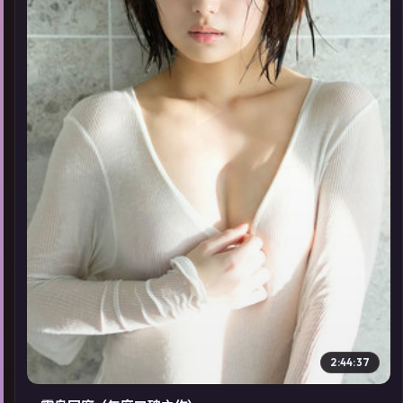
▶
2:44:37