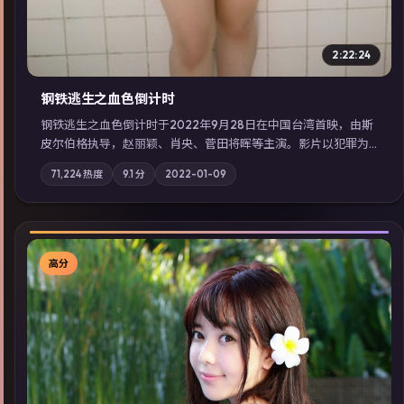
2:22:24
钢铁逃生之血色倒计时
钢铁逃生之血色倒计时于2022年9月28日在中国台湾首映，由斯
皮尔伯格执导，赵丽颖、肖央、菅田将晖等主演。影片以犯罪为
叙事主轴，失踪人口档案牵出跨国灰色产业链；摄影与配乐强化
71,224
热度
9.1
分
2022-01-09
地域气质；站内亦可通过「国产免费观看高清电视剧在线看」延
展检索同类型高分佳作，畅享高清在线追剧体验。
高分
▶