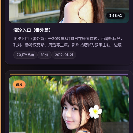
1:18:41
潮汐入口（番外篇）
潮汐入口（番外篇）于2019年8月13日在德国首映，由郭帆执导，
孔刘、汤姆·汉克斯、周迅等主演。影片以犯罪为叙事主轴，边境
小镇的平静被一封匿名信彻底打破；摄影与配乐强化地域气质；
70,179
热度
8.1
分
2019-01-21
站内亦可通过「国产免费观看高清电视剧在线看」延展检索同类
型高分佳作，畅享高清在线追剧体验。
高分
▶