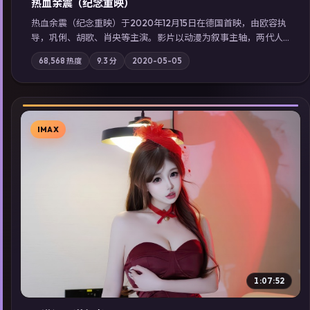
热血余震（纪念重映）
热血余震（纪念重映）于2020年12月15日在德国首映，由欧容执
导，巩俐、胡歌、肖央等主演。影片以动漫为叙事主轴，两代人
的执念在暴风雨夜正面相撞；摄影与配乐强化地域气质；站内亦
68,568
热度
9.3
分
2020-05-05
可通过「国产免费观看高清电视剧在线看」延展检索同类型高分
佳作，畅享高清在线追剧体验。
IMAX
▶
1:07:52