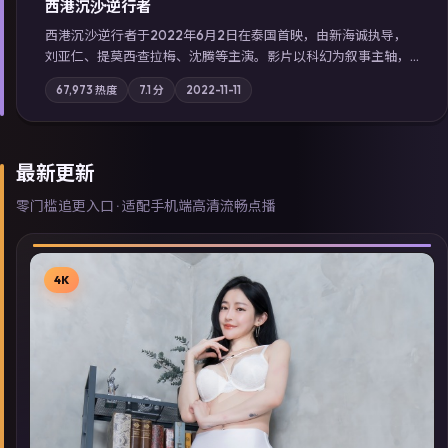
西港沉沙·逆行者
西港沉沙·逆行者于2022年6月2日在泰国首映，由新海诚执导，
刘亚仁、提莫西·查拉梅、沈腾等主演。影片以科幻为叙事主轴，
失踪人口档案牵出跨国灰色产业链；摄影与配乐强化地域气质；
67,973
热度
7.1
分
2022-11-11
站内亦可通过「国产免费观看高清电视剧在线看」延展检索同类
型高分佳作，畅享高清在线追剧体验。
最新更新
零门槛追更入口 · 适配手机端高清流畅点播
4K
▶