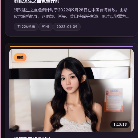
钢铁逃生之血色倒计时
钢铁逃生之血色倒计时于2022年9月28日在中国台湾首映，由斯
皮尔伯格执导，赵丽颖、肖央、菅田将晖等主演。影片以犯罪为
叙事主轴，失踪人口档案牵出跨国灰色产业链；摄影与配乐强化
71,224
热度
9.1
分
2022-01-09
地域气质；站内亦可通过「国产免费观看高清电视剧在线看」延
展检索同类型高分佳作，畅享高清在线追剧体验。
独播
▶
1:13:18