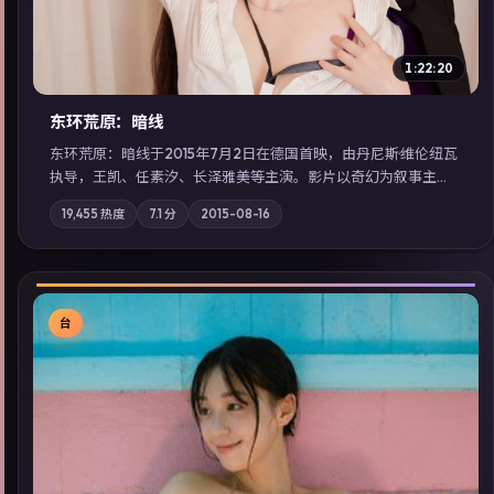
1:22:20
东环荒原：暗线
东环荒原：暗线于2015年7月2日在德国首映，由丹尼斯·维伦纽瓦
执导，王凯、任素汐、长泽雅美等主演。影片以奇幻为叙事主
轴，边境小镇的平静被一封匿名信彻底打破；摄影与配乐强化地
19,455
热度
7.1
分
2015-08-16
域气质；站内亦可通过「国产免费观看高清电视剧在线看」延展
检索同类型高分佳作，畅享高清在线追剧体验。
台