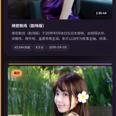
2:55:48
绝密航线（剧场版）
绝密航线（剧场版）于2019年1月16日在日本首映，由程耳执导，
梁朝伟、周冬雨、金惠秀等主演。影片以动作为叙事主轴，亲情
与职责必须在倒计时结束前做出抉择；摄影与配乐强化地域气
43,694
热度
8.5
分
2019-09-05
质；站内亦可通过「国产免费观看高清电视剧在线看」延展检索
同类型高分佳作，畅享高清在线追剧体验。
高分
▶