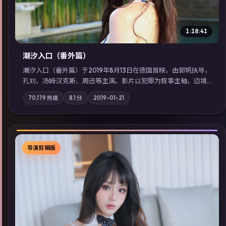
1:18:41
潮汐入口（番外篇）
潮汐入口（番外篇）于2019年8月13日在德国首映，由郭帆执导，
孔刘、汤姆·汉克斯、周迅等主演。影片以犯罪为叙事主轴，边境
小镇的平静被一封匿名信彻底打破；摄影与配乐强化地域气质；
70,179
热度
8.1
分
2019-01-21
站内亦可通过「国产免费观看高清电视剧在线看」延展检索同类
型高分佳作，畅享高清在线追剧体验。
导演剪辑版
▶