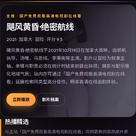
主推 ·
国产免费观看高清电视剧在线看
飓风黄昏·绝密航线
2021
·
加拿大
·
冒险
· 评分
9.5
飓风黄昏·绝密航线于2021年10月19日在加拿大首映，由郭帆
执导，汤唯、马思纯、李秉宪等主演。影片以冒险为叙事主
轴，亲情与职责必须在倒计时结束前做出抉择；摄影与配乐强
化地域气质；站内亦可通过「国产免费观看高清电视剧在线
看」延展检索同类型高分佳作，畅享高清在线追剧体验。
立即播放
影片档案
热播精选
与主站「国产免费观看高清电视剧在线看」同频更新的高热度片单